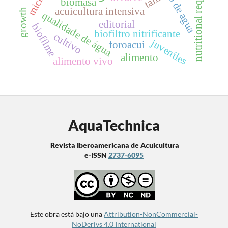
nutritional requirement
talla
biomasa
acuicultura intensiva
growth
qualidade de água
editorial
biofilme
biofiltro nitrificante
cultivo
juveniles
foroacui
alimento
alimento vivo
AquaTechnica
Revista Iberoamericana de Acuicultura
e-ISSN
2737-6095
Este obra está bajo una
Attribution-NonCommercial-
NoDerivs 4.0 International