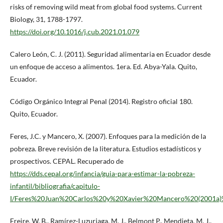
risks of removing wild meat from global food systems. Current
Biology, 31, 1788-1797.
https://doi.org/10.1016/j.cub.2021.01.079
Calero León, C. J. (2011). Seguridad alimentaria en Ecuador desde
un enfoque de acceso a alimentos. 1era. Ed. Abya-Yala. Quito,
Ecuador.
Código Orgánico Integral Penal (2014). Registro oficial 180.
Quito, Ecuador.
Feres, J.C. y Mancero, X. (2007). Enfoques para la medición de la
pobreza. Breve revisión de la literatura. Estudios estadísticos y
prospectivos. CEPAL. Recuperado de
https://dds.cepal.org/infancia/guia-para-estimar-la-pobreza-
infantil/bibliografia/capitulo-
I/Feres%20Juan%20Carlos%20y%20Xavier%20Mancero%20(2001a)
Freire, W. B., Ramírez-Luzuriaga, M. J., Belmont P., Mendieta, M. J.,