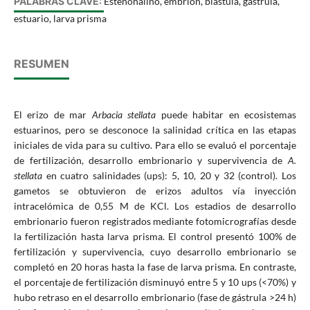
PALABRAS CLAVE:
Estenohalino, embrión, blástula, gástrula,
estuario, larva prisma
RESUMEN
El erizo de mar
Arbacia stellata
puede habitar en ecosistemas
estuarinos, pero se desconoce la salinidad crítica en las etapas
iniciales de vida para su cultivo. Para ello se evaluó el porcentaje
de fertilización, desarrollo embrionario y supervivencia de
A.
stellata
en cuatro salinidades (ups): 5, 10, 20 y 32 (control). Los
gametos se obtuvieron de erizos adultos vía inyección
intracelómica de 0,55 M de KCl. Los estadios de desarrollo
embrionario fueron registrados mediante fotomicrografías desde
la fertilización hasta larva prisma. El control presentó 100% de
fertilización y supervivencia, cuyo desarrollo embrionario se
completó en 20 horas hasta la fase de larva prisma. En contraste,
el porcentaje de fertilización disminuyó entre 5 y 10 ups (<70%) y
hubo retraso en el desarrollo embrionario (fase de gástrula >24 h)