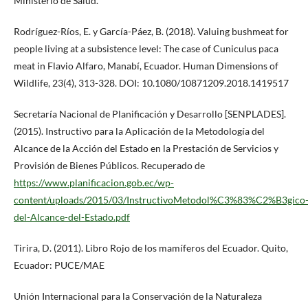
Ministerio de Salud.
Rodríguez-Ríos, E. y García-Páez, B. (2018). Valuing bushmeat for
people living at a subsistence level: The case of Cuniculus paca
meat in Flavio Alfaro, Manabí, Ecuador. Human Dimensions of
Wildlife, 23(4), 313-328. DOI: 10.1080/10871209.2018.1419517
Secretaría Nacional de Planificación y Desarrollo [SENPLADES].
(2015). Instructivo para la Aplicación de la Metodología del
Alcance de la Acción del Estado en la Prestación de Servicios y
Provisión de Bienes Públicos. Recuperado de
https://www.planificacion.gob.ec/wp-
content/uploads/2015/03/InstructivoMetodol%C3%83%C2%B3gico
del-Alcance-del-Estado.pdf
Tirira, D. (2011). Libro Rojo de los mamíferos del Ecuador. Quito,
Ecuador: PUCE/MAE
Unión Internacional para la Conservación de la Naturaleza