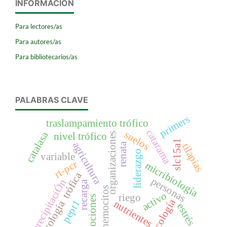
INFORMACIÓN
Para lectores/as
Para autores/as
Para bibliotecarios/as
PALABRAS CLAVE
primers
traslampamiento trófico
catarama
suelos
catalasa
organizaciones
nivel trófico
slc15a1
agricultura
renata
tilapias
liderazgo
variable
rt-pcr
micribiología
ecología trófica
personas
precipitaciÓn
recarga
hemocitos
activo
riego
emociones
ecología
pept1
nutrientes
estrés