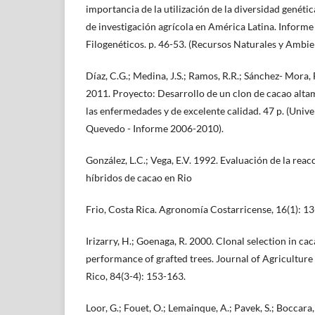
importancia de la utilización de la diversidad genéti
de investigación agrícola en América Latina. Informe
Filogenéticos. p. 46-53. (Recursos Naturales y Ambie
Díaz, C.G.; Medina, J.S.; Ramos, R.R.; Sánchez- Mora, F
2011. Proyecto: Desarrollo de un clon de cacao alta
las enfermedades y de excelente calidad. 47 p. (Unive
Quevedo - Informe 2006-2010).
González, L.C.; Vega, E.V. 1992. Evaluación de la reac
híbridos de cacao en Rio
Frio, Costa Rica. Agronomía Costarricense, 16(1): 13
Irizarry, H.; Goenaga, R. 2000. Clonal selection in ca
performance of grafted trees. Journal of Agriculture 
Rico, 84(3-4): 153-163.
Loor, G.; Fouet, O.; Lemainque, A.; Pavek, S.; Boccara,