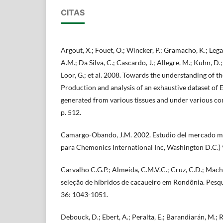
CITAS
Argout, X.; Fouet, O.; Wincker, P.; Gramacho, K.; Legav
A.M.; Da Silva, C.; Cascardo, J.; Allegre, M.; Kuhn, D.; 
Loor, G.; et al. 2008. Towards the understanding of 
Production and analysis of an exhaustive dataset of
generated from various tissues and under various c
p. 512.
Camargo-Obando, J.M. 2002. Estudio del mercado mu
para Chemonics International Inc, Washington D.C.) 
Carvalho C.G.P.; Almeida, C.M.V.C.; Cruz, C.D.; Macha
seleção de híbridos de cacaueiro em Rondônia. Pesqu
36: 1043-1051.
Debouck, D.; Ebert, A.; Peralta, E.; Barandiarán, M.; 