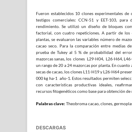
Fueron establecidos 10 clones experimentales de 
testigos comerciales: CCN-51 y EET-103, para d
rendimiento. Se utilizó un diseño de bloques com
factorial, con cuatro repeticiones. A partir de lo
plantas, se evaluaron las variables número de mazo
cacao seco. Para la comparación entre medias de
prueba de Tukey al 5 % de probabilidad del error
mazorcas sanas, los clones L29-H04, L26-H64, L46
un rango de 20 a 24 mazorcas por planta. En cuanto
secas de cacao, los clones L11-H19 y L26-H64 presen
000 kg ha-1 año-1. Estos resultados permiten selec
con características productivas ideales, reafirm
recursos fitogenéticos como base para obtención de 
Palabras clave:
Theobroma cacao, clones, germopla
DESCARGAS