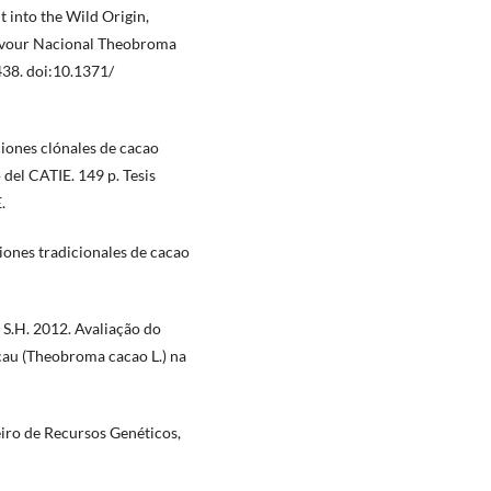
t into the Wild Origin,
lavour Nacional Theobroma
438. doi:10.1371/
ciones clónales de cacao
del CATIE. 149 p. Tesis
.
ciones tradicionales de cacao
 S.H. 2012. Avaliação do
cau (Theobroma cacao L.) na
iro de Recursos Genéticos,