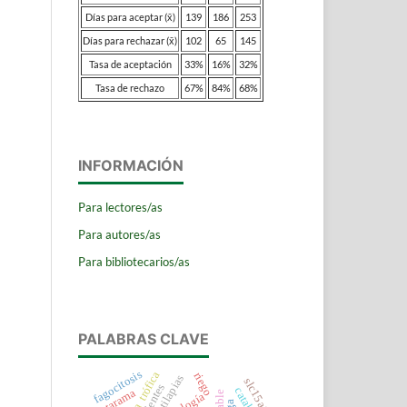
Días para aceptar (x̄)
139
186
253
Días para rechazar (x̄)
102
65
145
Tasa de aceptación
33%
16%
32%
Tasa de rechazo
67%
84%
68%
INFORMACIÓN
Para lectores/as
Para autores/as
Para bibliotecarios/as
PALABRAS CLAVE
fagocitosis
ecología trófica
riego
tilapias
slc15a1
nutrientes
catalasa
catarama
ecología