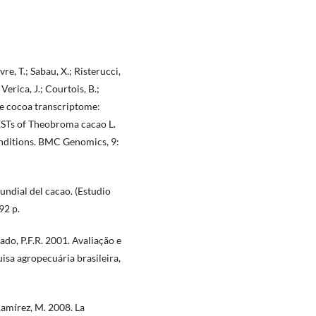
re, T.; Sabau, X.; Risterucci,
Verica, J.; Courtois, B.;
the cocoa transcriptome:
 ESTs of Theobroma cacao L.
onditions. BMC Genomics, 9:
ndial del cacao. (Estudio
92 p.
do, P.F.R. 2001. Avaliação e
isa agropecuária brasileira,
Ramírez, M. 2008. La