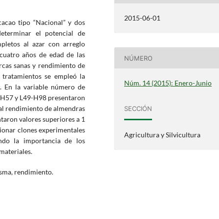
2015-06-01
cacao tipo “Nacional” y dos
eterminar el potencial de
pletos al azar con arreglo
s cuatro años de edad de las
NÚMERO
rcas sanas y rendimiento de
 tratamientos se empleó la
Núm. 14 (2015): Enero-Junio
. En la variable número de
-H57 y L49-H98 presentaron
 al rendimiento de almendras
SECCIÓN
taron valores superiores a 1
cionar clones experimentales
Agricultura y Silvicultura
ando la importancia de los
materiales.
sma, rendimiento.