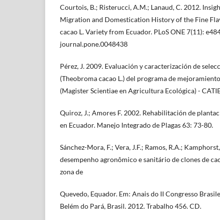
Courtois, B.; Risterucci, A.M.; Lanaud, C. 2012. Insigh
Migration and Domestication History of the Fine F
cacao L. Variety from Ecuador. PLoS ONE 7(11): e48
journal.pone.0048438
Pérez, J. 2009. Evaluación y caracterización de selec
(Theobroma cacao L.) del programa de mejoramiento 
(Magister Scientiae en Agricultura Ecológica) - CATIE
Quiroz, J.; Amores F. 2002. Rehabilitación de planta
en Ecuador. Manejo Integrado de Plagas 63: 73-80.
Sánchez-Mora, F.; Vera, J.F.; Ramos, R.A.; Kamphorst,
desempenho agronômico e sanitário de clones de ca
zona de
Quevedo, Equador. Em: Anais do II Congresso Brasile
Belém do Pará, Brasil. 2012. Trabalho 456. CD.