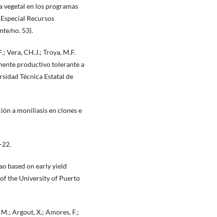
ca vegetal en los programas
 Especial Recursos
nte/no. 53).
.; Vera, CH.J.; Troya, M.F.
mente productivo tolerante a
rsidad Técnica Estatal de
ción a moniliasis en clones e
-22.
cao based on early yield
of the University of Puerto
 M.; Argout, X.; Amores, F.;