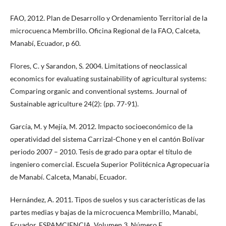
FAO, 2012. Plan de Desarrollo y Ordenamiento Territorial de la
microcuenca Membrillo. Oficina Regional de la FAO, Calceta,
Manabí, Ecuador, p 60.
Flores, C. y Sarandon, S. 2004. Limitations of neoclassical
economics for evaluating sustainability of agricultural systems:
Comparing organic and conventional systems. Journal of
Sustainable agriculture 24(2): (pp. 77-91).
García, M. y Mejía, M. 2012. Impacto socioeconómico de la
operatividad del sistema Carrizal-Chone y en el cantón Bolívar
periodo 2007 – 2010. Tesis de grado para optar el título de
ingeniero comercial. Escuela Superior Politécnica Agropecuaria
de Manabí. Calceta, Manabí, Ecuador.
Hernández, A. 2011. Tipos de suelos y sus características de las
partes medias y bajas de la microcuenca Membrillo, Manabí,
Ecuador. ESPAMCIENCIA, Volumen 3, Número E.