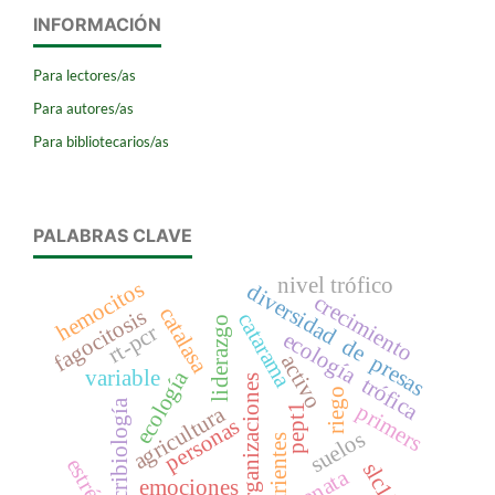
INFORMACIÓN
Para lectores/as
Para autores/as
Para bibliotecarios/as
PALABRAS CLAVE
nivel trófico
hemocitos
diversidad de presas
crecimiento
catalasa
fagocitosis
catarama
liderazgo
rt-pcr
ecología trófica
activo
variable
ecología
organizaciones
riego
micribiología
primers
agricultura
pept1
personas
suelos
nutrientes
estrés
renata
emociones