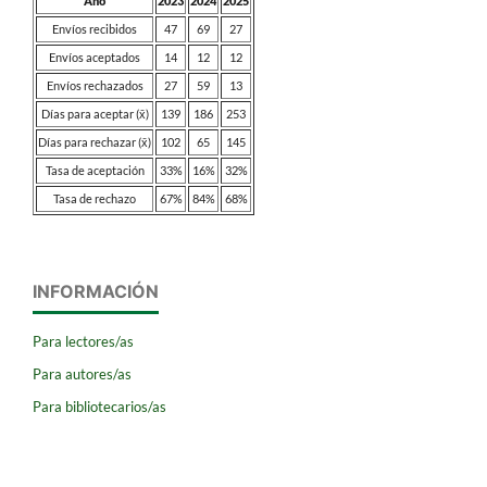
Año
2023
2024
2025
Envíos recibidos
47
69
27
Envíos aceptados
14
12
12
Envíos rechazados
27
59
13
Días para aceptar (x̄)
139
186
253
Días para rechazar (x̄)
102
65
145
Tasa de aceptación
33%
16%
32%
Tasa de rechazo
67%
84%
68%
INFORMACIÓN
Para lectores/as
Para autores/as
Para bibliotecarios/as