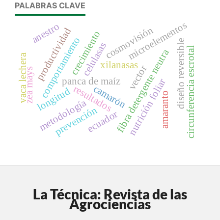
PALABRAS CLAVE
microelementos
anestro
cosmovisión
productividad
crecimiento
comportamiento
diseño reversible
celulasas
circunferencia escrotal
fibra detergente neutra
vaca lechera
xilanasas
vector
zea mays
panca de maíz
nutrición foliar
camarón
resultados
longitud
amaranto
metodología
prevención
ecuador
La Técnica: Revista de las
Agrociencias