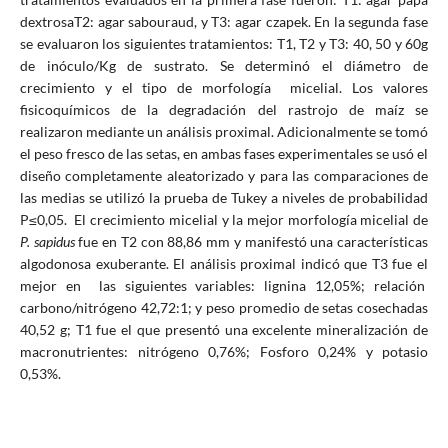
dextrosaT2: agar sabouraud, y T3: agar czapek. En la segunda fase
se evaluaron los siguientes tratamientos: T1, T2 y T3: 40, 50 y 60g
de inóculo/Kg de sustrato. Se determinó el diámetro de
crecimiento y el tipo de morfología micelial. Los valores
fisicoquímicos de la degradación del rastrojo de maíz se
realizaron mediante un análisis proximal. Adicionalmente se tomó
el peso fresco de las setas, en ambas fases experimentales se usó el
diseño completamente aleatorizado y para las comparaciones de
las medias se utilizó la prueba de Tukey a niveles de probabilidad
P≤0,05. El crecimiento micelial y la mejor morfología micelial de
P. sapidus
fue en T2 con 88,86 mm y manifestó una características
algodonosa exuberante. El análisis proximal indicó que T3 fue el
mejor en las siguientes variables: lignina 12,05%; relación
carbono/nitrógeno 42,72:1; y peso promedio de setas cosechadas
40,52 g; T1 fue el que presentó una excelente mineralización de
macronutrientes: nitrógeno 0,76%; Fosforo 0,24% y potasio
0,53%.