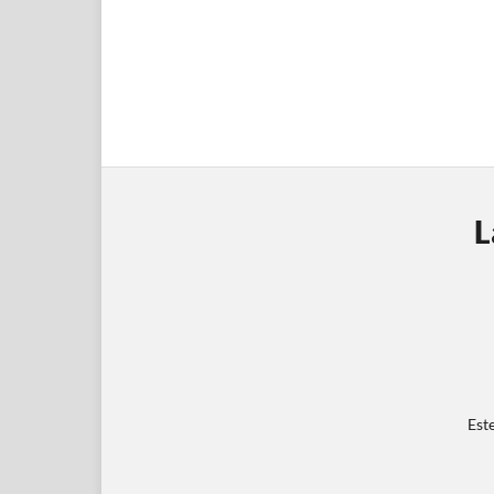
L
Est