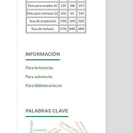
Días para aceptar (x̄)
139
186
253
Días para rechazar (x̄)
102
65
145
Tasa de aceptación
33%
16%
32%
Tasa de rechazo
67%
84%
68%
INFORMACIÓN
Para lectores/as
Para autores/as
Para bibliotecarios/as
PALABRAS CLAVE
productividad
crecimiento
cosmovisión
andrología
zea mays
camarón