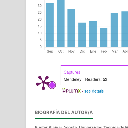
Captures
Mendeley - Readers:
53
-
see details
BIOGRAFÍA DEL AUTOR/A
Euster Alcívar Acosta,
Universidad Técnica de 