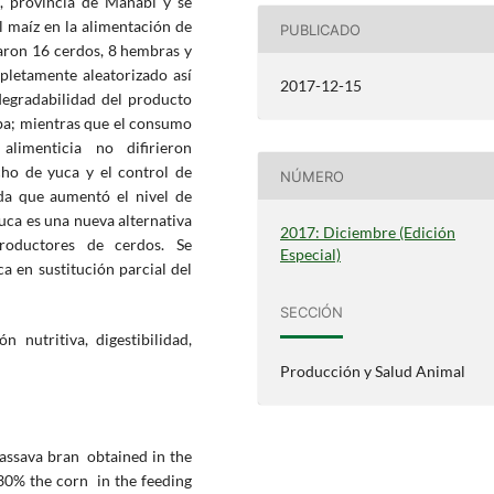
, provincia de Manabí y se
el maíz en la alimentación de
PUBLICADO
earon 16 cerdos, 8 hembras y
pletamente aleatorizado así
2017-12-15
degradabilidad del producto
eba; mientras que el consumo
limenticia no difirieron
cho de yuca y el control de
NÚMERO
da que aumentó el nivel de
yuca es una nueva alternativa
2017: Diciembre (Edición
roductores de cerdos. Se
Especial)
a en sustitución parcial del
SECCIÓN
n nutritiva, digestibilidad,
Producción y Salud Animal
cassava bran obtained in the
 30% the corn in the feeding