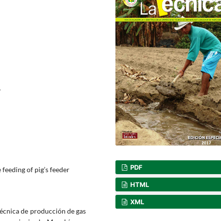
4
PDF
 feeding of pig’s feeder
HTML
XML
técnica de producción de gas