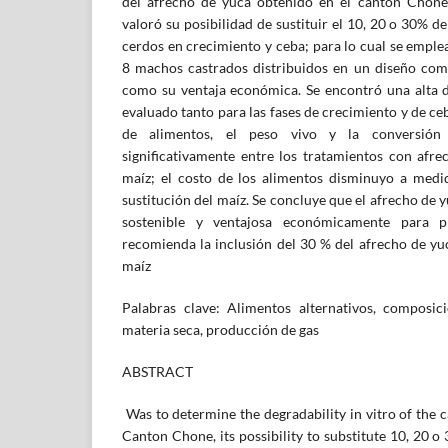
del afrecho de yuca obtenido en el cantón Chone
valoró su posibilidad de sustituir el 10, 20 o 30% d
cerdos en crecimiento y ceba; para lo cual se empl
8 machos castrados distribuidos en un diseño com
como su ventaja económica. Se encontró una alta 
evaluado tanto para las fases de crecimiento y de c
de alimentos, el peso vivo y la conversión a
significativamente entre los tratamientos con afre
maíz; el costo de los alimentos disminuyo a medi
sustitución del maíz. Se concluye que el afrecho de 
sostenible y ventajosa económicamente para p
recomienda la inclusión del 30 % del afrecho de yuc
maíz
Palabras clave: Alimentos alternativos, composició
materia seca, producción de gas
ABSTRACT
Was to determine the degradability in vitro of the 
Canton Chone, its possibility to substitute 10, 20 o