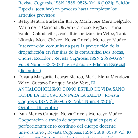
Revista Cognosis. ISSN 2588-0578: Vol. 6 (2021): Edición
Especial (octubre) en proceso hasta completar los
artículos previstos
Betsy Beatriz Barberán Bravo, María José Mera Delgado,
María de la Caridad Olivera Cardoso, Regla Cristina
Valdés Cabodevilla, Jesús Jhinson Moreira Vélez, Tania
Ninoska Mora Chávez, Neiva Gricela Moncayo Muñoz,
Intervención comunitaria para la prevención de la
drogadicción en familias de la comunidad Dos Bocas,
Chone, Ecuador
,
Revista Cognosis. ISSN 2588-0578:
Vol. 9 Núm. EE2 (2024): en edición - Edición Especial
(diciembre)
Dayana Margarita Lescay Blanco, María Elena Mendoza
Vélez, Gustavo Enrique Antón Vera,
EL
ANTIALCOHOLISMO COMO ESTILO DE VIDA SANO
DESDE LA EDUCACIÓN PARA LA SALUD
,
Revista
Cognosis. ISSN 2588-0578: Vol. 1 Núm. 4 (2016):
Octubre-Diciembre
Ivan Menes Camejo, Neiva Gricela Moncayo Muñoz,
Cooperación a través de soportes digitales para el
perfeccionamiento continuo del cuerpo docente
universitario
,
Revista Cognosis. ISSN 2588-0578: Vol. 10