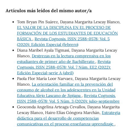
Artículos más leídos del mismo autor/a
Tom Bryan Pin Suárez, Dayana Margarita Lescay Blanco,
EL VALOR DE LA DISCIPLINA EN EL PROCESO DE
FORMACIÓN DE LOS ESTUDIANTES DE EDUCACIÓN
BÁSICA
,
Revista Cognosis. ISSN 2588-0578: Vol. 5
(2020): Edición Especial (febrero)
Diana Maribel Ayala Tigmasi, Dayana Margarita Lescay
Blanco,
Destrezas en la lectura comprensiva en los
estudiantes de primer año de Bachillerato
,
Revista
Cognosis. ISSN 2588-0578: Vol. 7 Núm. EE2 (2022):
Edición Especial-serie A (abril)
Paola Flor María Loor Narvaez, Dayana Margarita Lescay
Blanco,
La orientación familiar en la prevención del
consumo de alcohol en los adolescentes en la Unidad
Educativa Alejo Lascano de Jipijapa
,
Revista Cognosis.
ISSN 2588-0578: Vol. 5 Núm. 3 (2020): julio-septiembre
Geoconda Angelina Arteaga Cevallos, Dayana Margarita
Lescay Blanco, Hairo Elías Góngora Marchán,
Estrategia
didáctica para el desarrollo de competencias
comunicativas en el proceso enseñanza-aprendizaje
,