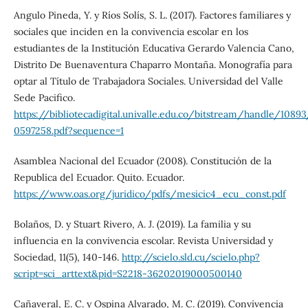
Angulo Pineda, Y. y Ríos Solís, S. L. (2017). Factores familiares y
sociales que inciden en la convivencia escolar en los
estudiantes de la Institución Educativa Gerardo Valencia Cano,
Distrito De Buenaventura Chaparro Montaña. Monografía para
optar al Título de Trabajadora Sociales. Universidad del Valle
Sede Pacifico.
https://bibliotecadigital.univalle.edu.co/bitstream/handle/108
0597258.pdf?sequence=1
Asamblea Nacional del Ecuador (2008). Constitución de la
Republica del Ecuador. Quito. Ecuador.
https://www.oas.org/juridico/pdfs/mesicic4_ecu_const.pdf
Bolaños, D. y Stuart Rivero, A. J. (2019). La familia y su
influencia en la convivencia escolar. Revista Universidad y
Sociedad, 11(5), 140-146.
http://scielo.sld.cu/scielo.php?
script=sci_arttext&pid=S2218-36202019000500140
Cañaveral, E. C. y Ospina Alvarado, M. C. (2019). Convivencia