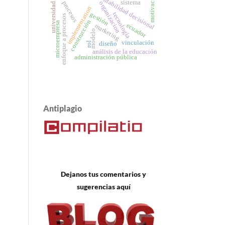
motivación
contabilidad decisional
sistema
procesos
organizacion
universidad
implementation
gestión
tecnología
enfoque a procesos
construcción
microempresa
ecuador
marketing
modelo
vinculación
rol
diseño
análisis de la educación
administración pública
Antiplagio
Dejanos tus comentarios y
sugerencias aquí