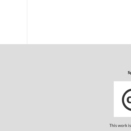
S
This work i