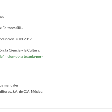
ned
: Editores SRL.
roducción. UTN 2017.
n, la Ciencia y la Cultura.
finicion-de-artesania-por-
los manuales
itores, S.A. de C.V., México,