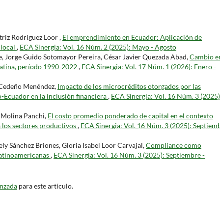
riz Rodriguez Loor ,
El emprendimiento en Ecuador: Aplicación de
 local
,
ECA Sinergia: Vol. 16 Núm. 2 (2025): Mayo - Agosto
ue, Jorge Guido Sotomayor Pereira, César Javier Quezada Abad,
Cambio en
 Latina, período 1990-2022
,
ECA Sinergia: Vol. 17 Núm. 1 (2026): Enero -
a Cedeño Menéndez,
Impacto de los microcréditos otorgados por las
o-Ecuador en la inclusión financiera
,
ECA Sinergia: Vol. 16 Núm. 3 (2025)
 Molina Panchi,
El costo promedio ponderado de capital en el contexto
a los sectores productivos
,
ECA Sinergia: Vol. 16 Núm. 3 (2025): Septiemb
ly Sánchez Briones, Gloria Isabel Loor Carvajal,
Compliance como
latinoamericanas
,
ECA Sinergia: Vol. 16 Núm. 3 (2025): Septiembre -
anzada
para este artículo.