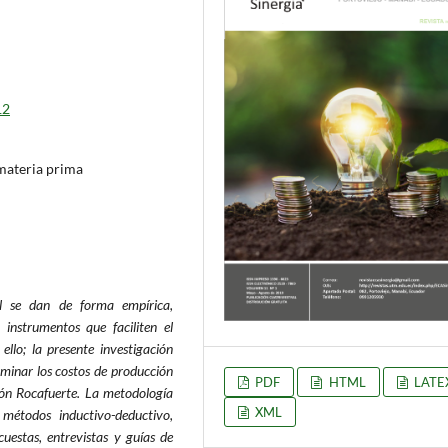
12
materia prima
l se dan de forma empírica,
 instrumentos que faciliten el
llo; la presente investigación
minar los costos de producción
PDF
HTML
LATE
tón Rocafuerte. La metodología
XML
 métodos inductivo-deductivo,
uestas, entrevistas y guías de