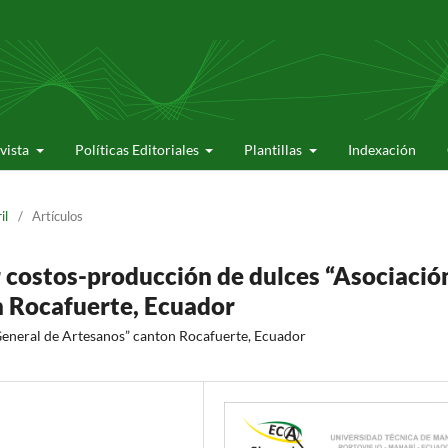
evista
Políticas Editoriales
Plantillas
Indexación
il
/
Artículos
 costos-producción de dulces “Asociació
n Rocafuerte, Ecuador
General de Artesanos” canton Rocafuerte, Ecuador