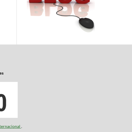
es
ternacional
.