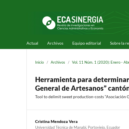
Actual
Archivos
Equipo editorial
Sobre la r
Inicio
/
Archivos
/
Vol. 11 Núm. 1 (2020): Enero - Abr
Herramienta para determinar
General de Artesanos” cantó
Tool to delimit sweet production-costs “Asociación 
Cristina Mendoza Vera
Universidad Técnica de Manabí, Portoviejo, Ecuador