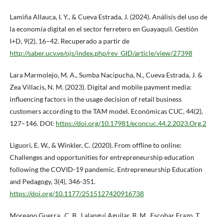
Lamiña Allauca, I. Y., & Cueva Estrada, J. (2024). Análisis del uso de
la economía digital en el sector ferretero en Guayaquil. Gestión
I+D, 9(2), 16–42. Recuperado a partir de
http://saber.ucv.ve/ojs/index.php/rev_GID/article/view/27398
Lara Marmolejo, M. A., Sumba Nacipucha, N., Cueva Estrada, J. &
Zea Villacis, N. M. (2023). Digital and mobile payment media:
influencing factors in the usage decision of retail business
customers according to the TAM model. Económicas CUC, 44(2),
127–146. DOI:
https://doi.org/10.17981/econcuc.44.2.2023.Org.2
Liguori, E. W., & Winkler, C. (2020). From offline to online:
Challenges and opportunities for entrepreneurship education
following the COVID-19 pandemic. Entrepreneurship Education
and Pedagogy, 3(4), 346-351.
https://doi.org/10.1177/2515127420916738
Moreano Guerra , C. B., Lalangui Aguilar, B. M., Escobar Erazo, T.