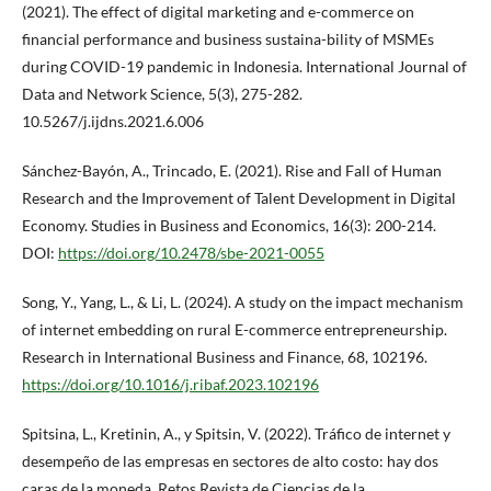
(2021). The effect of digital marketing and e-commerce on
financial performance and business sustaina-bility of MSMEs
during COVID-19 pandemic in Indonesia. International Journal of
Data and Network Science, 5(3), 275-282.
10.5267/j.ijdns.2021.6.006
Sánchez-Bayón, A., Trincado, E. (2021). Rise and Fall of Human
Research and the Improvement of Talent Development in Digital
Economy. Studies in Business and Economics, 16(3): 200-214.
DOI:
https://doi.org/10.2478/sbe-2021-0055
Song, Y., Yang, L., & Li, L. (2024). A study on the impact mechanism
of internet embedding on rural E-commerce entrepreneurship.
Research in International Business and Finance, 68, 102196.
https://doi.org/10.1016/j.ribaf.2023.102196
Spitsina, L., Kretinin, A., y Spitsin, V. (2022). Tráfico de internet y
desempeño de las empresas en sectores de alto costo: hay dos
caras de la moneda. Retos Revista de Ciencias de la