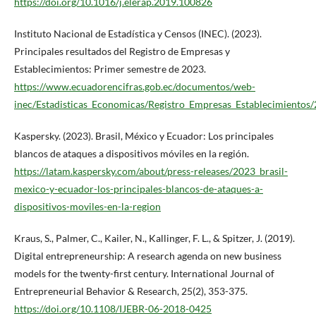
https://doi.org/10.1016/j.elerap.2019.100826
Instituto Nacional de Estadística y Censos (INEC). (2023).
Principales resultados del Registro de Empresas y
Establecimientos: Primer semestre de 2023.
https://www.ecuadorencifras.gob.ec/documentos/web-
inec/Estadisticas_Economicas/Registro_Empresas_Establecimientos
Kaspersky. (2023). Brasil, México y Ecuador: Los principales
blancos de ataques a dispositivos móviles en la región.
https://latam.kaspersky.com/about/press-releases/2023_brasil-
mexico-y-ecuador-los-principales-blancos-de-ataques-a-
dispositivos-moviles-en-la-region
Kraus, S., Palmer, C., Kailer, N., Kallinger, F. L., & Spitzer, J. (2019).
Digital entrepreneurship: A research agenda on new business
models for the twenty-first century. International Journal of
Entrepreneurial Behavior & Research, 25(2), 353-375.
https://doi.org/10.1108/IJEBR-06-2018-0425