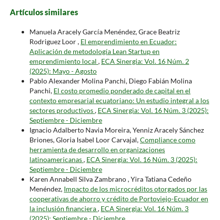
Artículos similares
Manuela Aracely García Menéndez, Grace Beatriz
Rodriguez Loor ,
El emprendimiento en Ecuador:
Aplicación de metodología Lean Startup en
emprendimiento local
,
ECA Sinergia: Vol. 16 Núm. 2
(2025): Mayo - Agosto
Pablo Alexander Molina Panchi, Diego Fabián Molina
Panchi,
El costo promedio ponderado de capital en el
contexto empresarial ecuatoriano: Un estudio integral a los
sectores productivos
,
ECA Sinergia: Vol. 16 Núm. 3 (2025):
Septiembre - Diciembre
Ignacio Adalberto Navia Moreira, Yenniz Aracely Sánchez
Briones, Gloria Isabel Loor Carvajal,
Compliance como
herramienta de desarrollo en organizaciones
latinoamericanas
,
ECA Sinergia: Vol. 16 Núm. 3 (2025):
Septiembre - Diciembre
Karen Annabell Silva Zambrano , Yira Tatiana Cedeño
Menéndez,
Impacto de los microcréditos otorgados por las
cooperativas de ahorro y crédito de Portoviejo-Ecuador en
la inclusión financiera
,
ECA Sinergia: Vol. 16 Núm. 3
(2025): Septiembre - Diciembre