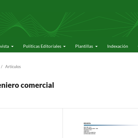
evista
Políticas Editoriales
Plantillas
Indexación
/
Artículos
eniero comercial