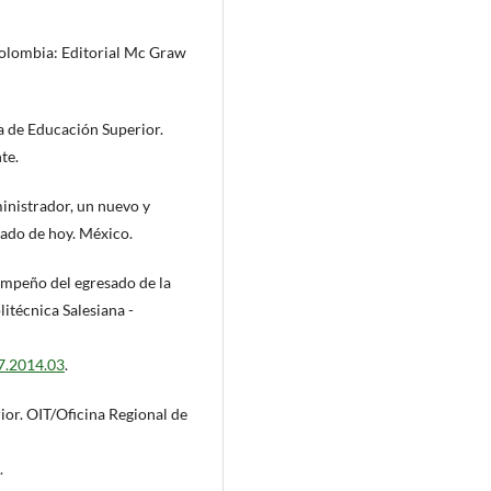
Colombia: Editorial Mc Graw
a de Educación Superior.
te.
dministrador, un nuevo y
zado de hoy. México.
sempeño del egresado de la
itécnica Salesiana -
/7.2014.03
.
ior. OIT/Oficina Regional de
.