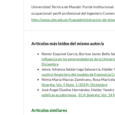
Universidad Técnica de Manabí. Portal instituciona
ocupacional/ perfil profesional del Ingeniero Comer
http://www.utm.edu.ec/fcae/administracion-de-empr
Artículos más leídos del mismo autor/a
Renier Esquivel García, Borisse Javier Bello 
influencia en los emprendedores de la Univer
Diciembre
Jenny Johanna Saldarriaga Salavarría, Halder
control financiero del modelo de franquicia C
Nimia María Macías Zambrano, Rosa Marice
Sinergia: Vol. 5 Núm. 1 (2014): Diciembre
José Ángel Dueñas Hernández, Halder Yandry
públicas ecuatorianas
,
ECA Sinergia: Vol. 14 
Artículos similares