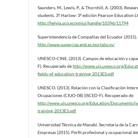
Saunders, M., Lewis, P., & Thornhill, A. (2003). Rese
students. 3ª. Harlow: 3ª edición Pearson Education L
http://helvia.uco.es/xmlui/handle/10396/11794
Superintendencia de Compañías del Ecuador (2015).
http://www.supercias.gob.ec/portalscvs/
UNESCO-CINE. (2013). Campos de educación y capac
F). Recuperado de
http://www.uis.unesco.org/Educa
fields-of-education-training-2013ES.pdf
UNESCO. (2013). Relación con la Clasificación Inter
Ocupaciones (CIUO-08) (ISCED-F). Recuperado de
http://www.uis.unesco.org/Education/Documents/isc
training-2013ES.pdf
Universidad Técnica de Manabí. Secretaria de la Car
Empresas (2015). Perfil profesional y ocupacional del