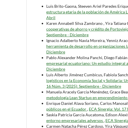
Luis Brito-Gaona, Steeven Ariel Paredes Eriq
estructura etaria de la población de América
Abril
Karen Annabell Silva Zambrano , Yira Tatian
cooperativas de ahorro y crédito de Portoviej
Septiembre - Diciembre
Ignacio Adalberto Navia Moreira, Yenniz Arace
herramienta de desarrollo en organizaciones 
Diciembre
Pablo Alexander Molina Panchi, Diego Fabián
empresarial ecuatoriano: Un estudio integral 
Diciembre
Luis Alberto Jiménez Cumbicus, Fabiola Sanch
logísticos en la Economía Social y Solidaria: 
16 Núm. 3 (2025): Septiembre - Diciembre
Manuela Aracely García Menéndez, Grace Beat
metodología Lean Startup en emprendimiento
Enrique Daniel Alava Soriano, Carlos Manosal
públicos en el Ecuador
,
ECA Sinergia: Vol. 17 
Saskia Patricia García Aucatoma, Edison Alexi
entorno empresariales adversos
,
ECA Sinergia
Carmen Natacha Pérez Cardoso, Yira Vásquez 