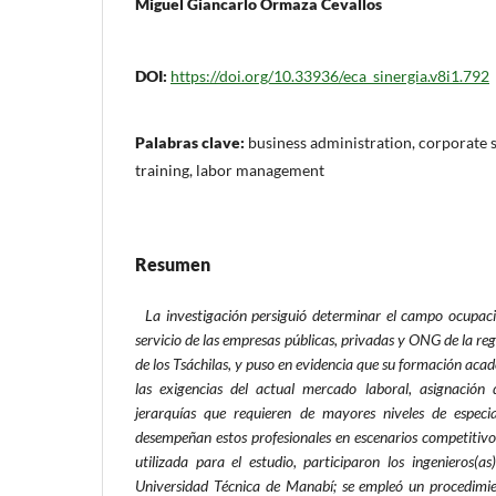
Miguel Giancarlo Ormaza Cevallos
DOI:
https://doi.org/10.33936/eca_sinergia.v8i1.792
Palabras clave:
business administration, corporate so
training, labor management
Resumen
La investigación persiguió determinar el campo ocupaci
servicio de las empresas públicas, privadas y ONG de la 
de los Tsáchilas, y puso en evidencia que su formación ac
las exigencias del actual mercado laboral, asignación 
jerarquías que requieren de mayores niveles de especia
desempeñan estos profesionales en escenarios competitivo
utilizada para el estudio, participaron los ingenieros(a
Universidad Técnica de Manabí; se empleó un procedimie