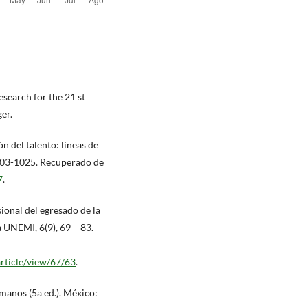
esearch for the 21 st
er.
ón del talento: líneas de
 1003-1025. Recuperado de
7
.
sional del egresado de la
 UNEMI, 6(9), 69 – 83.
article/view/67/63
.
manos (5a ed.). México: