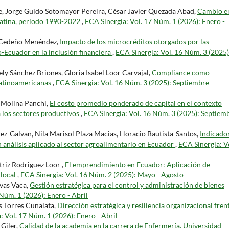
ue, Jorge Guido Sotomayor Pereira, César Javier Quezada Abad,
Cambio en
 Latina, período 1990-2022
,
ECA Sinergia: Vol. 17 Núm. 1 (2026): Enero -
a Cedeño Menéndez,
Impacto de los microcréditos otorgados por las
o-Ecuador en la inclusión financiera
,
ECA Sinergia: Vol. 16 Núm. 3 (2025)
ly Sánchez Briones, Gloria Isabel Loor Carvajal,
Compliance como
latinoamericanas
,
ECA Sinergia: Vol. 16 Núm. 3 (2025): Septiembre -
 Molina Panchi,
El costo promedio ponderado de capital en el contexto
a los sectores productivos
,
ECA Sinergia: Vol. 16 Núm. 3 (2025): Septiemb
ez-Galvan, Nila Marisol Plaza Macias, Horacio Bautista-Santos,
Indicado
Un análisis aplicado al sector agroalimentario en Ecuador
,
ECA Sinergia: V
riz Rodriguez Loor ,
El emprendimiento en Ecuador: Aplicación de
 local
,
ECA Sinergia: Vol. 16 Núm. 2 (2025): Mayo - Agosto
vas Vaca,
Gestión estratégica para el control y administración de bienes
Núm. 1 (2026): Enero - Abril
s Torres Cunalata,
Dirección estratégica y resiliencia organizacional fren
: Vol. 17 Núm. 1 (2026): Enero - Abril
Giler,
Calidad de la academia en la carrera de Enfermería. Universidad