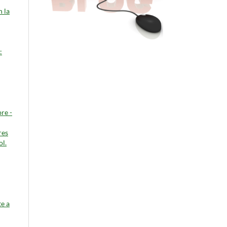
 la
:
re -
res
ol.
te a