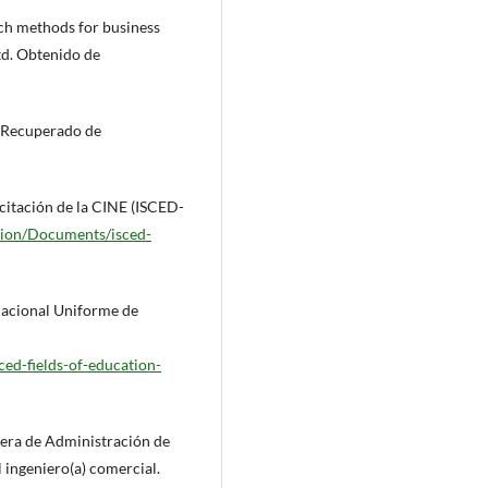
arch methods for business
td. Obtenido de
 Recuperado de
itación de la CINE (ISCED-
tion/Documents/isced-
nacional Uniforme de
ed-fields-of-education-
rera de Administración de
 ingeniero(a) comercial.