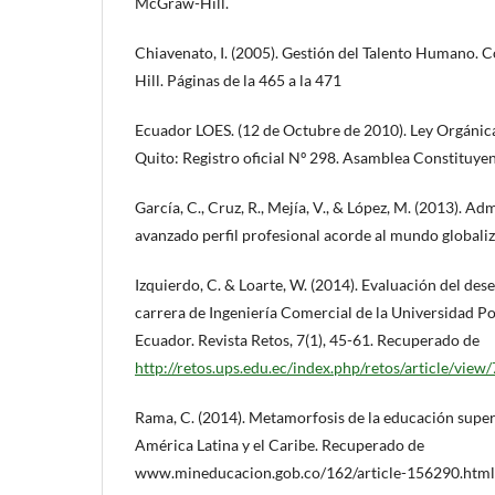
McGraw-Hill.
Chiavenato, I. (2005). Gestión del Talento Humano. 
Hill. Páginas de la 465 a la 471
Ecuador LOES. (12 de Octubre de 2010). Ley Orgánic
Quito: Registro oficial Nº 298. Asamblea Constituyen
García, C., Cruz, R., Mejía, V., & López, M. (2013). A
avanzado perfil profesional acorde al mundo globali
Izquierdo, C. & Loarte, W. (2014). Evaluación del de
carrera de Ingeniería Comercial de la Universidad Pol
Ecuador. Revista Retos, 7(1), 45-61. Recuperado de
http://retos.ups.edu.ec/index.php/retos/article/view
Rama, C. (2014). Metamorfosis de la educación super
América Latina y el Caribe. Recuperado de
www.mineducacion.gob.co/162/article-156290.html