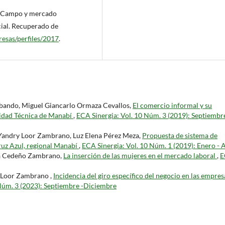
l: Campo y mercado
cial. Recuperado de
esas/perfiles/2017
.
Sabando, Miguel Giancarlo Ormaza Cevallos,
El comercio informal y su
sidad Técnica de Manabí
,
ECA Sinergia: Vol. 10 Núm. 3 (2019): Septiembre
 Yandry Loor Zambrano, Luz Elena Pérez Meza,
Propuesta de sistema de
ruz Azul, regional Manabí
,
ECA Sinergia: Vol. 10 Núm. 1 (2019): Enero - A
la Cedeño Zambrano,
La inserción de las mujeres en el mercado laboral
,
E
 Loor Zambrano ,
Incidencia del giro específico del negocio en las empres
Núm. 3 (2023): Septiembre -Diciembre