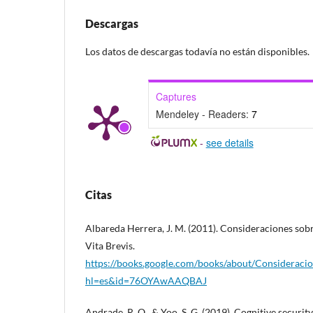
Descargas
Los datos de descargas todavía no están disponibles.
Captures
Mendeley - Readers:
7
-
see details
Citas
Albareda Herrera, J. M. (2011). Consideraciones sobre l
Vita Brevis.
https://books.google.com/books/about/Consideraci
hl=es&id=76OYAwAAQBAJ
Andrade, R. O., & Yoo, S. G. (2019). Cognitive securi