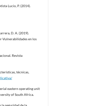
ista Lucio, P. (2014).
arrera, D. A. (2019).
r-Vulnerabilidades en los
cional. Revista
cterísticas, técnicas,
licativa/
erial eastern operating unit
rsity of South Africa.
n la seguridad de la