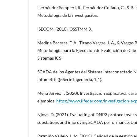
Hernández Sampieri, R., Fernández Collado, C., & Bapt
Metodología de la investigación.
ISECOM. (2010). OSSTMM.3.
Medina Becerra, F. A., Tirano Vargas, J. A., & Vargas B
Metodología para la Ejecución de Evaluación de Cibe
Sistemas ICS-
SCADA de los Agentes del Sistema Interconectado Na
Infometric@-Serie Ingeniería, 1(1).
Mejía Jervis, T. (2020). Investigación explicativa: cara
ejemplos.
https://www.lifeder.com/investigacion-exp
Njova, D. (2021). Evaluating of DNP3 protocol over s
substations and improving SCADA performance. Unive
Pazmiño Vallejo, L. M. (2015). Calidad de la gestión e