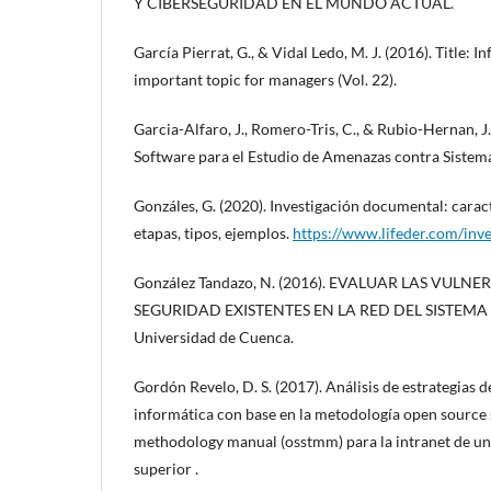
Y CIBERSEGURIDAD EN EL MUNDO ACTUAL.
García Pierrat, G., & Vidal Ledo, M. J. (2016). Title: I
important topic for managers (Vol. 22).
Garcia-Alfaro, J., Romero-Tris, C., & Rubio-Hernan, J
Software para el Estudio de Amenazas contra Siste
Gonzáles, G. (2020). Investigación documental: caract
etapas, tipos, ejemplos.
https://www.lifeder.com/inv
González Tandazo, N. (2016). EVALUAR LAS VULN
SEGURIDAD EXISTENTES EN LA RED DEL SISTEMA
Universidad de Cuenca.
Gordón Revelo, D. S. (2017). Análisis de estrategias 
informática con base en la metodología open source s
methodology manual (osstmm) para la intranet de un
superior .