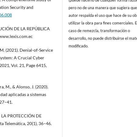
(puede hacerlo de cualquier forma razo
ation Security and
pero no de una manera que sugiera que
.06.008
autor respalda el uso que hace de su ob
utilizar la obra para fines comerciales. 
ITUCIÓN DE LA REPÚBLICA
caso de remezcla, transformación o
 www.lexis.com.ec
desarrollo, no puede distribuirse el mat
modificado.
 M. (2021). Denial-of-Service
ystem: A Crucial Cyber
021, Vol. 21, Page 6415,
ra, M., & Alonso, J. (2020).
idad aplicadas a sistemas
 27–41.
 EN LA PROTECCIÓN DE
Telemática, 20(1), 36–46.