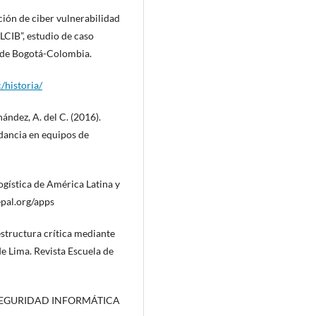
ción de ciber vulnerabilidad
LCIB”, estudio de caso
d de Bogotá-Colombia.
/historia/
ández, A. del C. (2016).
rdancia en equipos de
logística de América Latina y
al.org/apps
estructura crítica mediante
e Lima. Revista Escuela de
LA SEGURIDAD INFORMÁTICA