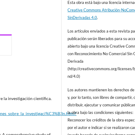
Esta obra está bajo una licencia interna
Creative Commons Atribución-NoCome
SinDerivadas 4.0
.
Los artículos enviados a esta revista pa
publicación serán liberados para su acc
abierto bajo una licencia Creative Co
con Reconocimiento No Comercial Sin 
Derivada
(http://creativecommons.org/licenses/
nd/4.0)
Los autores mantienen los derechos de 
y, por lo tanto, son libres de compartir, 
a investigación científica.
distribuir, ejecutar y comunicar públic
la obra bajo las condiciones siguientes:
ones_sobre_la_investigaci%C3%B3n.html?
Reconocer los créditos de la obra espec
por el autor e indicar si se realizaron c
ty: A comprehensive study of