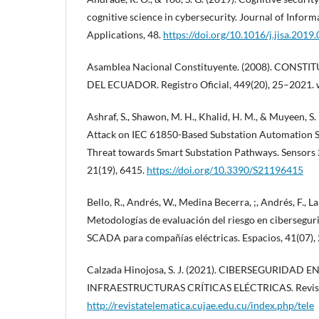
cognitive science in cybersecurity. Journal of Inform
Applications, 48.
https://doi.org/10.1016/j.jisa.2019
Asamblea Nacional Constituyente. (2008). CONST
DEL ECUADOR. Registro Oficial, 449(20), 25–2021.
Ashraf, S., Shawon, M. H., Khalid, H. M., & Muyeen, S.
Attack on IEC 61850-Based Substation Automation S
Threat towards Smart Substation Pathways. Sensors 2
21(19), 6415.
https://doi.org/10.3390/S21196415
Bello, R., Andrés, W., Medina Becerra, ;, Andrés, F., La
Metodologías de evaluación del riesgo en cibersegur
SCADA para compañías eléctricas. Espacios, 41(07),
Calzada Hinojosa, S. J. (2021). CIBERSEGURIDAD
INFRAESTRUCTURAS CRÍTICAS ELÉCTRICAS. Revista 
http://revistatelematica.cujae.edu.cu/index.php/tele