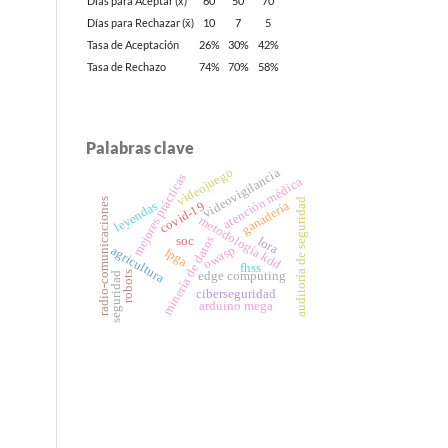
Días para Aceptar (x̄)
60
50
70
Días para Rechazar (x̄)
10
7
5
Tasa de Aceptación
26%
30%
42%
Tasa de Rechazo
74%
70%
58%
Palabras clave
videojuego
videovigilancia
mejores prácticas
atención médica
radio-comunicaciones
auditoría de seguridad
leyendas
ganadería
covid-19
metodología kdd
minería de datos
soc
lora
owasp
agricultura
fpga
fhss
robots
edge computing
seguridad
ciberseguridad
arduino mega