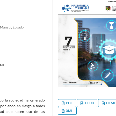
e Manabí, Ecuador
PNET
do la sociedad ha generado
PDF
EPUB
HTML
 poniendo en riesgo a todos
XML
edad que hacen uso de las