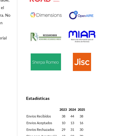
nable,
 el
ra. No
En
erial
Estadísticas
2023
2024
2025
Envíos Recibidos
38
44
38
Envíos Aceptados
10
13
16
Envíos Rechazados
29
31
30