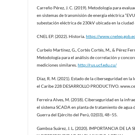
Carreño Pérez, J. C. (2019). Metodología para evalua
en sistemas de transmisión de energía eléctrica “EVU
subestación eléctrica de 230kV ubicada en la ciuda
CNEL EP. (2022). Historia.
https://www.cnelep.gob.ec
Curbelo Martínez, G., Cortés Cortés, M., & Pérez Fern
Metodología para el análisis de correlación y conco
mediciones similares.
http://rus.ucf.edu.cu/
Díaz, R. M. (2021). Estado de la ciberseguridad en la 
el Caribe 228 DESARROLLO PRODUCTIVO. www.cep
Ferreira Alves, M. (2018). Ciberseguridad en la infra
el sistema SCADA en planta de tratamiento de agua d
Guerra del Ejército del Perú, 02(03), 48–55.
Gamboa Suárez, J. L. (2020). IMPORTANCIA DE 