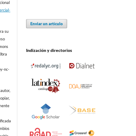
cional
rcial-
Enviar un artículo
ra su
eso
mmons
Indización y directorios
Obra
by-nc-
autor,
copiar,
amente
ificada
ambios