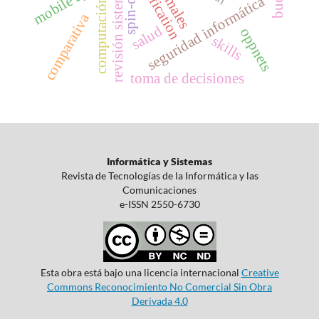
computación en la nube
revisión sistemática
gamification
animales
mobile app
spin-off
seguridad informática
comparativa
salud
oppnets
skills
toma de decisiones
Informática y Sistemas
Revista de Tecnologías de la Informática y las
Comunicaciones
e-ISSN 2550-6730
Esta obra está bajo una licencia internacional
Creative
Commons Reconocimiento No Comercial Sin Obra
Derivada 4.0