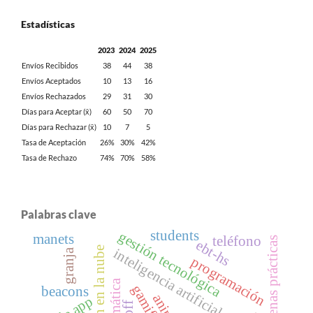
Estadísticas
2023
2024
2025
Envíos Recibidos
38
44
38
Envíos Aceptados
10
13
16
Envíos Rechazados
29
31
30
Días para Aceptar (x̄)
60
50
70
Días para Rechazar (x̄)
10
7
5
Tasa de Aceptación
26%
30%
42%
Tasa de Rechazo
74%
70%
58%
Palabras clave
students
gestión tecnológica
manets
teléfono
buenas prácticas
ebt-hs
inteligencia artificial
granja
programación
beacons