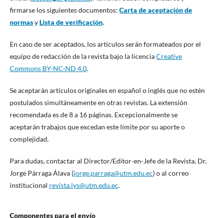
firmarse los siguientes documentos:
Carta de aceptación de
normas
y
Lista de verificación
.
En caso de ser aceptados, los artículos serán formateados por el
equipo de redacción de la revista bajo la licencia
Creative
Commons BY-NC-ND 4.0
.
Se aceptarán artículos originales en español o inglés que no estén
postulados simultáneamente en otras revistas. La extensión
recomendada es de 8 a 16 páginas. Excepcionalmente se
aceptarán trabajos que excedan este límite por su aporte o
complejidad.
Para dudas, contactar al Director/Editor-en-Jefe de la Revista, Dr.
Jorge Párraga Álava (
jorge.parraga@utm.edu.ec
) o al correo
institucional
revista.iys@utm.edu.ec
.
Componentes para el envío