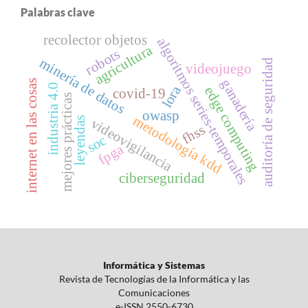
Palabras clave
recolector objetos
algoritmos series-temporales
agricultura
robots
minería de datos
auditoría de seguridad
videojuego
ganadería
internet en las cosas
industria 4.0
lora
edge computing
covid-19
mejores prácticas
owasp
metodología kdd
leyendas
videovigilancia
fhss
soc
fpga
ciberseguridad
Informática y Sistemas
Revista de Tecnologías de la Informática y las
Comunicaciones
e-ISSN 2550-6730