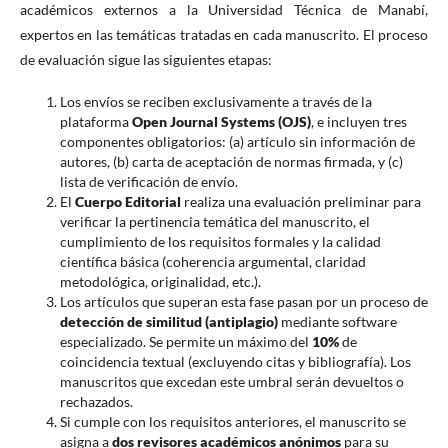
académicos externos a la Universidad Técnica de Manabí,
expertos en las temáticas tratadas en cada manuscrito. El proceso
de evaluación sigue las siguientes etapas:
Los envíos se reciben exclusivamente a través de la
plataforma
Open Journal Systems (OJS)
, e incluyen tres
componentes obligatorios: (a) artículo sin información de
autores, (b) carta de aceptación de normas firmada, y (c)
lista de verificación de envío.
El
Cuerpo Editorial
realiza una evaluación preliminar para
verificar la pertinencia temática del manuscrito, el
cumplimiento de los requisitos formales y la calidad
científica básica (coherencia argumental, claridad
metodológica, originalidad, etc.).
Los artículos que superan esta fase pasan por un proceso de
detección de similitud (antiplagio)
mediante software
especializado. Se permite un máximo del
10%
de
coincidencia textual (excluyendo citas y bibliografía). Los
manuscritos que excedan este umbral serán devueltos o
rechazados.
Si cumple con los requisitos anteriores, el manuscrito se
asigna a
dos revisores académicos anónimos
para su