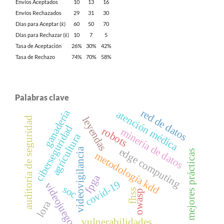
Envíos Aceptados
10
13
16
Envíos Rechazados
29
31
30
Días para Aceptar (x̄)
60
50
70
Días para Rechazar (x̄)
10
7
5
Tasa de Aceptación
26%
30%
42%
Tasa de Rechazo
74%
70%
58%
Palabras clave
red de datos
ganadería
atención médica
leyendas
auditoría de seguridad
ciberseguridad
robots
minería de datos
agricultura
edge computing
videovigilancia
mejores prácticas
metodología kdd
fpga
covid-19
videojuego
soc
fhss
owasp
lora
vulnerabilidades