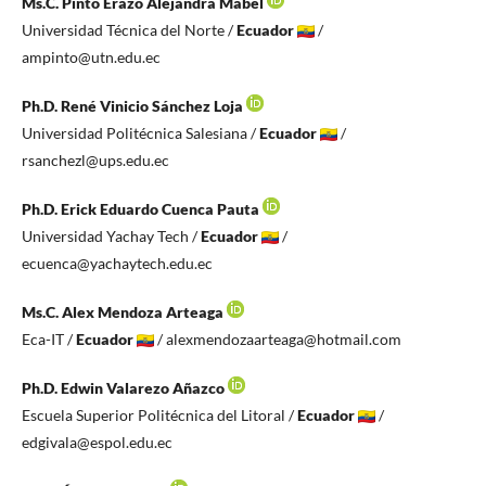
Ms.C. Pinto Erazo Alejandra Mabel
Universidad Técnica del Norte /
Ecuador
/
ampinto@utn.edu.ec
Ph.D. René Vinicio Sánchez Loja
Universidad Politécnica Salesiana /
Ecuador
/
rsanchezl@ups.edu.ec
Ph.D. Erick Eduardo Cuenca Pauta
Universidad Yachay Tech /
Ecuador
/
ecuenca@yachaytech.edu.ec
Ms.C. Alex Mendoza Arteaga
Eca-IT /
Ecuador
/ alexmendozaarteaga@hotmail.com
Ph.D. Edwin Valarezo Añazco
Escuela Superior Politécnica del Litoral /
Ecuador
/
edgivala@espol.edu.ec