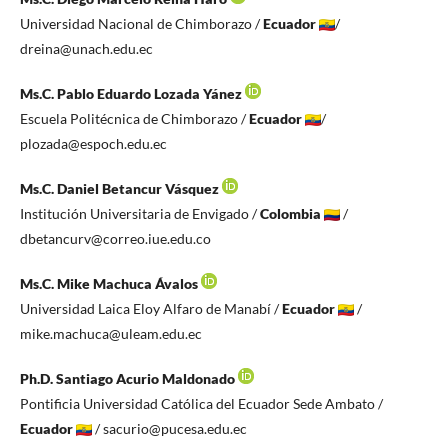
Universidad Nacional de Chimborazo /
Ecuador
/
dreina@unach.edu.ec
Ms.C. Pablo Eduardo Lozada Yánez
Escuela Politécnica de Chimborazo /
Ecuador
/
plozada@espoch.edu.ec
Ms.C. Daniel Betancur Vásquez
Institución Universitaria de Envigado /
Colombia
/
dbetancurv@correo.iue.edu.co
Ms.C. Mike Machuca Ávalos
Universidad Laica Eloy Alfaro de Manabí /
Ecuador
/
mike.machuca@uleam.edu.ec
Ph.D. Santiago Acurio Maldonado
Pontificia Universidad Católica del Ecuador Sede Ambato /
Ecuador
/ sacurio@pucesa.edu.ec