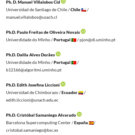
Ph. D. Manuel Villalobos Cid
Universidad de Santiago de Chile /
Chile
/
manuel.villalobos@usach.cl
Ph.D. Paulo Freitas de Oliveira Novais
Univerdidade do Minho /
Portugal
/ pjon@di.uminho.pt
Ph.D. Dalila Alves Durães
Univerdidade do Minho /
Portugal
/
b12166@algoritmi.uminho.pt
Ph.D. Edith Josefina Liccioni
Universidad de Chimborazo /
Ecuador
/
edith.liccioni@unach.edu.ec
Ph.D. Cristóbal Samaniego Alvarado
Barcelona Supercomputing Center /
España
/
cristobal.samaniego@bsc.es