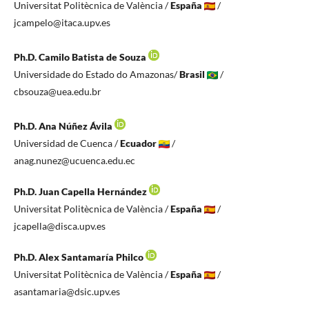
Universitat Politècnica de València /
España
/
jcampelo@itaca.upv.es
Ph.D. Camilo Batista de Souza
Universidade do Estado do Amazonas/
Brasil
/
cbsouza@uea.edu.br
Ph.D. Ana Núñez Ávila
Universidad de Cuenca /
Ecuador
/
anag.nunez@ucuenca.edu.ec
Ph.D. Juan Capella Hernández
Universitat Politècnica de València /
España
/
jcapella@disca.upv.es
Ph.D. Alex Santamaría Philco
Universitat Politècnica de València /
España
/
asantamaria@dsic.upv.es