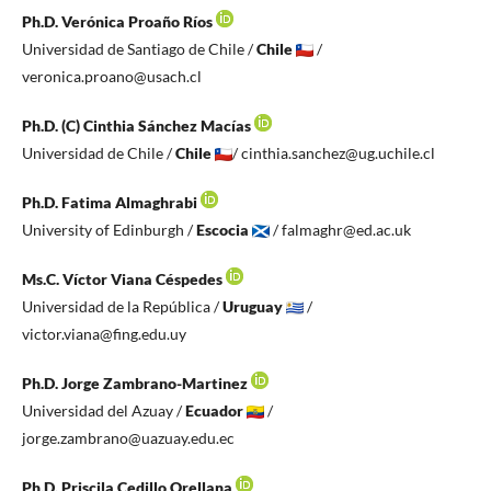
Ph.D. Verónica Proaño Ríos
Universidad de Santiago de Chile /
Chile
/
veronica.proano@usach.cl
Ph.D. (C) Cinthia Sánchez Macías
Universidad de Chile /
Chile
/ cinthia.sanchez@ug.uchile.cl
Ph.D. Fatima Almaghrabi
University of Edinburgh /
Escocia
/ falmaghr@ed.ac.uk
Ms.C. Víctor Viana Céspedes
Universidad de la República /
Uruguay
/
victor.viana@fing.edu.uy
Ph.D. Jorge Zambrano-Martinez
Universidad del Azuay /
Ecuador
/
jorge.zambrano@uazuay.edu.ec
Ph.D. Priscila Cedillo Orellana