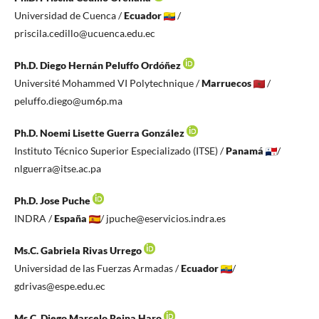
Universidad de Cuenca /
Ecuador
/
priscila.cedillo@ucuenca.edu.ec
Ph.D. Diego Hernán Peluffo Ordóñez
Université Mohammed VI Polytechnique /
Marruecos
/
peluffo.diego@um6p.ma
Ph.D. Noemi Lisette Guerra González
Instituto Técnico Superior Especializado (ITSE) /
Panamá
/
nlguerra@itse.ac.pa
Ph.D. Jose Puche
INDRA /
España
/ jpuche@eservicios.indra.es
Ms.C. Gabriela Rivas Urrego
Universidad de las Fuerzas Armadas /
Ecuador
/
gdrivas@espe.edu.ec
Ms.C. Diego Marcelo Reina Haro