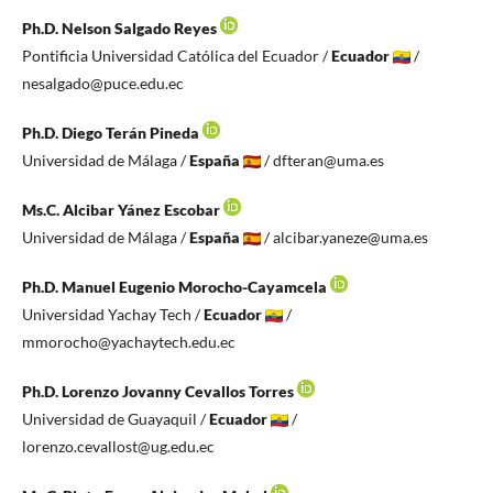
Ph.D. Nelson Salgado Reyes
Pontificia Universidad Católica del Ecuador /
Ecuador
/
nesalgado@puce.edu.ec
Ph.D. Diego Terán Pineda
Universidad de Málaga /
España
/ dfteran@uma.es
Ms.C. Alcibar Yánez Escobar
Universidad de Málaga /
España
/ alcibar.yaneze@uma.es
Ph.D. Manuel Eugenio Morocho-Cayamcela
Universidad Yachay Tech /
Ecuador
/
mmorocho@yachaytech.edu.ec
Ph.D. Lorenzo Jovanny Cevallos Torres
Universidad de Guayaquil /
Ecuador
/
lorenzo.cevallost@ug.edu.ec