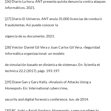
[26] Diario La hora. ANT presenta quinta denuncia contra ataques
informáticos. 2021.
[27] Diario El Universo. ANT anula 35.000 licencias de conducir
fraudulentas. Así puede conocer la
vigencia de su documento. 2021.
[28] Vıéctor Daniel Gil Vera y Juan Carlos Gil Vera. «Seguridad
informática organizacional: un modelo
de simulación basado en dinámica de sistemas». En: Scientia et
technica 22.2 (2017), págs. 193-197.
[29] Diane Gan y Gary Kelly. «Analysis of Attacks Using a
Honeypot». En: International cybercrime,
security and digital forensics conference. Jun. de 2014.
[30] RC Joshi y Anjali Sardana. Honeypots: a new paradigm to