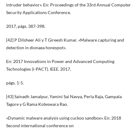
intruder behavior». En: Proceedings of the 33rd Annual Computer
Security Applications Conference.
2017, págs. 387-398.
[42] P Dilsheer Ali y T Gireesh Kumar. «Malware capturing and
detection in dionaea honeypot».
En: 2017 Innovations in Power and Advanced Computing
Technologies (i-PACT). IEEE. 2017,
págs. 1-5.
[43] Sainadh Jamalpur, Yamini Sai Navya, Perla Raja, Gampala
Tagore y G Rama Koteswara Rao.
«Dynamic malware analysis using cuckoo sandbox». En: 2018
Second international conference on