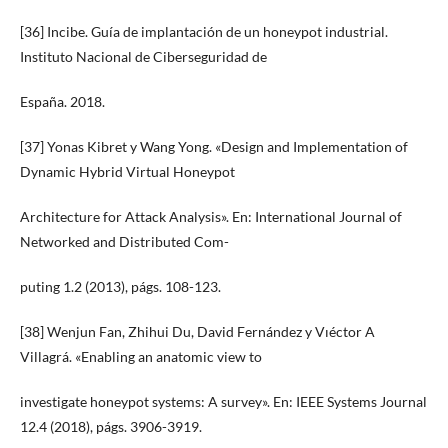
[36] Incibe. Guía de implantación de un honeypot industrial.
Instituto Nacional de Ciberseguridad de
España. 2018.
[37] Yonas Kibret y Wang Yong. «Design and Implementation of
Dynamic Hybrid Virtual Honeypot
Architecture for Attack Analysis». En: International Journal of
Networked and Distributed Com-
puting 1.2 (2013), págs. 108-123.
[38] Wenjun Fan, Zhihui Du, David Fernández y Vıéctor A
Villagrá. «Enabling an anatomic view to
investigate honeypot systems: A survey». En: IEEE Systems Journal
12.4 (2018), págs. 3906-3919.