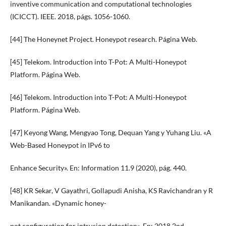
inventive communication and computational technologies
(ICICCT). IEEE. 2018, págs. 1056-1060.
[44] The Honeynet Project. Honeypot research. Página Web.
[45] Telekom. Introduction into T-Pot: A Multi-Honeypot
Platform. Página Web.
[46] Telekom. Introduction into T-Pot: A Multi-Honeypot
Platform. Página Web.
[47] Keyong Wang, Mengyao Tong, Dequan Yang y Yuhang Liu. «A
Web-Based Honeypot in IPv6 to
Enhance Security». En: Information 11.9 (2020), pág. 440.
[48] KR Sekar, V Gayathri, Gollapudi Anisha, KS Ravichandran y R
Manikandan. «Dynamic honey-
pot configuration for intrusion detection». En: 2018 2nd