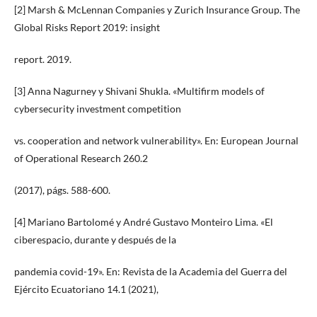
[2] Marsh & McLennan Companies y Zurich Insurance Group. The
Global Risks Report 2019: insight
report. 2019.
[3] Anna Nagurney y Shivani Shukla. «Multifirm models of
cybersecurity investment competition
vs. cooperation and network vulnerability». En: European Journal
of Operational Research 260.2
(2017), págs. 588-600.
[4] Mariano Bartolomé y André Gustavo Monteiro Lima. «El
ciberespacio, durante y después de la
pandemia covid-19». En: Revista de la Academia del Guerra del
Ejército Ecuatoriano 14.1 (2021),