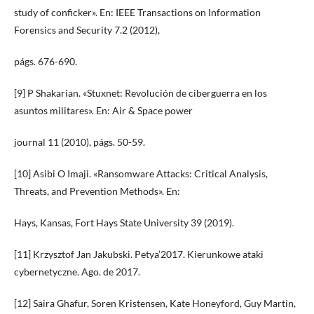
study of conficker». En: IEEE Transactions on Information
Forensics and Security 7.2 (2012),
págs. 676-690.
[9] P Shakarian. «Stuxnet: Revolución de ciberguerra en los
asuntos militares». En: Air & Space power
journal 11 (2010), págs. 50-59.
[10] Asibi O Imaji. «Ransomware Attacks: Critical Analysis,
Threats, and Prevention Methods». En:
Hays, Kansas, Fort Hays State University 39 (2019).
[11] Krzysztof Jan Jakubski. Petya’2017. Kierunkowe ataki
cybernetyczne. Ago. de 2017.
[12] Saira Ghafur, Soren Kristensen, Kate Honeyford, Guy Martin,