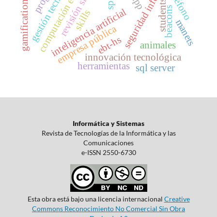
revisión sistemática
computación en la nube
seguridad informática
gestión tecnológica
teléfono
students
gamification
beacons
inteligencia artificial
skills
manets
empresa pública
ebt-hs
animales
innovación tecnológica
herramientas
sql server
Informática y Sistemas
Revista de Tecnologías de la Informática y las
Comunicaciones
e-ISSN 2550-6730
Esta obra está bajo una licencia internacional
Creative
Commons Reconocimiento No Comercial Sin Obra