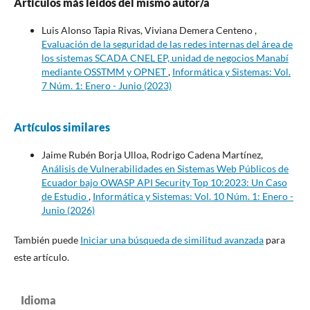
Artículos más leídos del mismo autor/a
Luis Alonso Tapia Rivas, Viviana Demera Centeno ,
Evaluación de la seguridad de las redes internas del área de
los sistemas SCADA CNEL EP, unidad de negocios Manabí
mediante OSSTMM y OPNET
,
Informática y Sistemas: Vol.
7 Núm. 1: Enero - Junio (2023)
Artículos similares
Jaime Rubén Borja Ulloa, Rodrigo Cadena Martínez,
Análisis de Vulnerabilidades en Sistemas Web Públicos de
Ecuador bajo OWASP API Security Top 10:2023: Un Caso
de Estudio
,
Informática y Sistemas: Vol. 10 Núm. 1: Enero -
Junio (2026)
También puede
Iniciar una búsqueda de similitud avanzada
para
este artículo.
Idioma