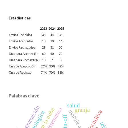
Estadísticas
2023
2024
2025
Envíos Recibidos
38
44
38
Envíos Aceptados
10
13
16
Envíos Rechazados
29
31
30
Días para Aceptar (x̄)
60
50
70
Días para Rechazar (x̄)
10
7
5
Tasa de Aceptación
26%
30%
42%
Tasa de Rechazo
74%
70%
58%
Palabras clave
salud
programación
granja
mobile app
spin-off