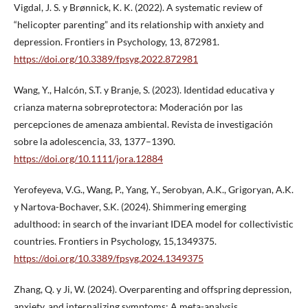
Vigdal, J. S. y Brønnick, K. K. (2022). A systematic review of
“helicopter parenting” and its relationship with anxiety and
depression. Frontiers in Psychology, 13, 872981.
https://doi.org/10.3389/fpsyg.2022.872981
Wang, Y., Halcón, S.T. y Branje, S. (2023). Identidad educativa y
crianza materna sobreprotectora: Moderación por las
percepciones de amenaza ambiental. Revista de investigación
sobre la adolescencia, 33, 1377–1390.
https://doi.org/10.1111/jora.12884
Yerofeyeva, V.G., Wang, P., Yang, Y., Serobyan, A.K., Grigoryan, A.K.
y Nartova-Bochaver, S.K. (2024). Shimmering emerging
adulthood: in search of the invariant IDEA model for collectivistic
countries. Frontiers in Psychology, 15,1349375.
https://doi.org/10.3389/fpsyg.2024.1349375
Zhang, Q. y Ji, W. (2024). Overparenting and offspring depression,
anxiety, and internalizing symptoms: A meta-analysis.