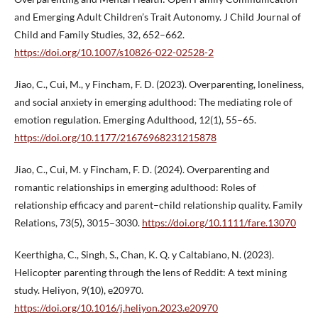
and Emerging Adult Children’s Trait Autonomy. J Child Journal of
Child and Family Studies, 32, 652–662.
https://doi.org/10.1007/s10826-022-02528-2
Jiao, C., Cui, M., y Fincham, F. D. (2023). Overparenting, loneliness,
and social anxiety in emerging adulthood: The mediating role of
emotion regulation. Emerging Adulthood, 12(1), 55–65.
https://doi.org/10.1177/21676968231215878
Jiao, C., Cui, M. y Fincham, F. D. (2024). Overparenting and
romantic relationships in emerging adulthood: Roles of
relationship efficacy and parent–child relationship quality. Family
Relations, 73(5), 3015–3030.
https://doi.org/10.1111/fare.13070
Keerthigha, C., Singh, S., Chan, K. Q. y Caltabiano, N. (2023).
Helicopter parenting through the lens of Reddit: A text mining
study. Heliyon, 9(10), e20970.
https://doi.org/10.1016/j.heliyon.2023.e20970