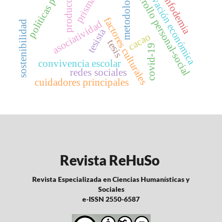
políticas públicas
reactivación económica
desarrollo personal-social
producción
metodología
infodemia
prisma
factores culturales
asociatividad
sostenibilidad
tesista
cacao
tesis
covid-19
convivencia escolar
redes sociales
cuidadores principales
Revista ReHuSo
Revista Especializada en Ciencias Humanísticas y
Sociales
e-ISSN 2550-6587