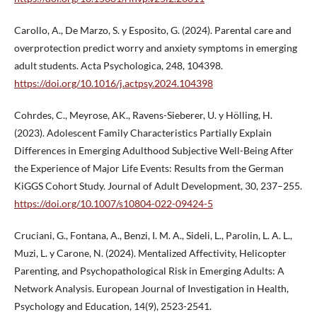
Carollo, A., De Marzo, S. y Esposito, G. (2024). Parental care and
overprotection predict worry and anxiety symptoms in emerging
adult students. Acta Psychologica, 248, 104398.
https://doi.org/10.1016/j.actpsy.2024.104398
Cohrdes, C., Meyrose, AK., Ravens-Sieberer, U. y Hölling, H.
(2023). Adolescent Family Characteristics Partially Explain
Differences in Emerging Adulthood Subjective Well-Being After
the Experience of Major Life Events: Results from the German
KiGGS Cohort Study. Journal of Adult Development, 30, 237–255.
https://doi.org/10.1007/s10804-022-09424-5
Cruciani, G., Fontana, A., Benzi, I. M. A., Sideli, L., Parolin, L. A. L.,
Muzi, L. y Carone, N. (2024). Mentalized Affectivity, Helicopter
Parenting, and Psychopathological Risk in Emerging Adults: A
Network Analysis. European Journal of Investigation in Health,
Psychology and Education, 14(9), 2523-2541.