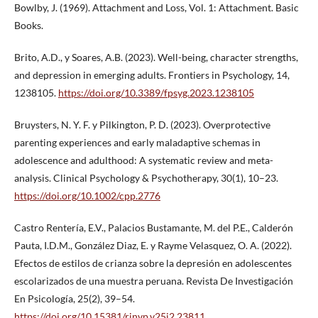
Bowlby, J. (1969). Attachment and Loss, Vol. 1: Attachment. Basic
Books.
Brito, A.D., y Soares, A.B. (2023). Well-being, character strengths,
and depression in emerging adults. Frontiers in Psychology, 14,
1238105.
https://doi.org/10.3389/fpsyg.2023.1238105
Bruysters, N. Y. F. y Pilkington, P. D. (2023). Overprotective
parenting experiences and early maladaptive schemas in
adolescence and adulthood: A systematic review and meta-
analysis. Clinical Psychology & Psychotherapy, 30(1), 10–23.
https://doi.org/10.1002/cpp.2776
Castro Rentería, E.V., Palacios Bustamante, M. del P.E., Calderón
Pauta, I.D.M., González Diaz, E. y Rayme Velasquez, O. A. (2022).
Efectos de estilos de crianza sobre la depresión en adolescentes
escolarizados de una muestra peruana. Revista De Investigación
En Psicología, 25(2), 39–54.
https://doi.org/10.15381/rinvp.v25i2.23811