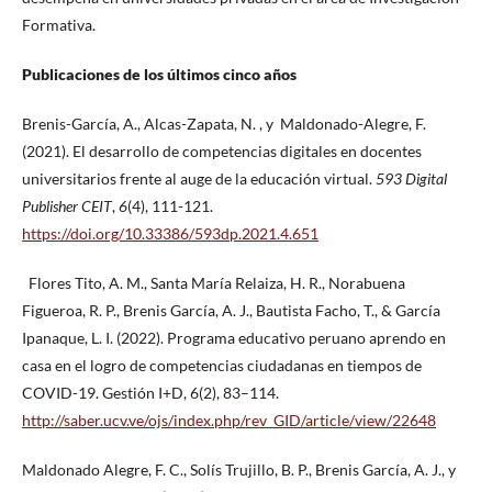
Formativa.
Publicaciones de los últimos cinco años
Brenis-García, A., Alcas-Zapata, N. , y Maldonado-Alegre, F.
(2021). El desarrollo de competencias digitales en docentes
universitarios frente al auge de la educación virtual.
593 Digital
Publisher CEIT
,
6
(4), 111-121.
https://doi.org/10.33386/593dp.2021.4.651
Flores Tito, A. M., Santa María Relaiza, H. R., Norabuena
Figueroa, R. P., Brenis García, A. J., Bautista Facho, T., & García
Ipanaque, L. I. (2022). Programa educativo peruano aprendo en
casa en el logro de competencias ciudadanas en tiempos de
COVID-19. Gestión I+D, 6(2), 83–114.
http://saber.ucv.ve/ojs/index.php/rev_GID/article/view/22648
Maldonado Alegre, F. C., Solís Trujillo, B. P., Brenis García, A. J., y