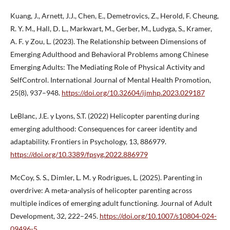
Kuang, J., Arnett, J.J., Chen, E., Demetrovics, Z., Herold, F. Cheung,
R. Y. M., Hall, D. L., Markwart, M., Gerber, M., Ludyga, S., Kramer,
A. F. y Zou, L. (2023). The Relationship between Dimensions of
Emerging Adulthood and Behavioral Problems among Chinese
Emerging Adults: The Mediating Role of Physical Activity and
SelfControl. International Journal of Mental Health Promotion,
25(8), 937–948.
https://doi.org/10.32604/ijmhp.2023.029187
LeBlanc, J.E. y Lyons, S.T. (2022) Helicopter parenting during
emerging adulthood: Consequences for career identity and
adaptability. Frontiers in Psychology, 13, 886979.
https://doi.org/10.3389/fpsyg.2022.886979
McCoy, S. S., Dimler, L. M. y Rodrigues, L. (2025). Parenting in
overdrive: A meta-analysis of helicopter parenting across
multiple indices of emerging adult functioning. Journal of Adult
Development, 32, 222–245.
https://doi.org/10.1007/s10804-024-
09496-5