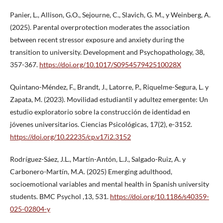
Panier, L., Allison, G.O., Sejourne, C., Slavich, G. M., y Weinberg, A.
(2025). Parental overprotection moderates the association
between recent stressor exposure and anxiety during the
transition to university. Development and Psychopathology, 38,
357-367.
https://doi.org/10.1017/S095457942510028X
Quintano-Méndez, F., Brandt, J., Latorre, P., Riquelme-Segura, L. y
Zapata, M. (2023). Movilidad estudiantil y adultez emergente: Un
estudio exploratorio sobre la construcción de identidad en
jóvenes universitarios. Ciencias Psicológicas, 17(2), e-3152.
https://doi.org/10.22235/cp.v17i2.3152
Rodríguez-Sáez, J.L., Martín-Antón, L.J., Salgado-Ruiz, A. y
Carbonero-Martín, M.A. (2025) Emerging adulthood,
socioemotional variables and mental health in Spanish university
students. BMC Psychol ,13, 531.
https://doi.org/10.1186/s40359-
025-02804-y