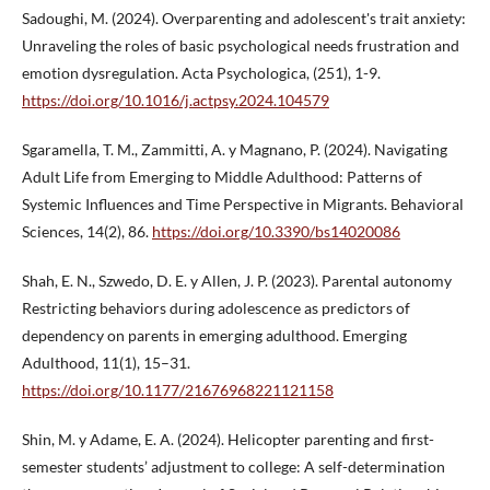
Sadoughi, M. (2024). Overparenting and adolescent's trait anxiety:
Unraveling the roles of basic psychological needs frustration and
emotion dysregulation. Acta Psychologica, (251), 1-9.
https://doi.org/10.1016/j.actpsy.2024.104579
Sgaramella, T. M., Zammitti, A. y Magnano, P. (2024). Navigating
Adult Life from Emerging to Middle Adulthood: Patterns of
Systemic Influences and Time Perspective in Migrants. Behavioral
Sciences, 14(2), 86.
https://doi.org/10.3390/bs14020086
Shah, E. N., Szwedo, D. E. y Allen, J. P. (2023). Parental autonomy
Restricting behaviors during adolescence as predictors of
dependency on parents in emerging adulthood. Emerging
Adulthood, 11(1), 15–31.
https://doi.org/10.1177/21676968221121158
Shin, M. y Adame, E. A. (2024). Helicopter parenting and first-
semester students’ adjustment to college: A self-determination