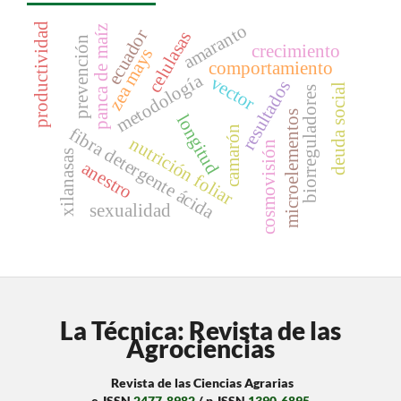
amaranto
productividad
panca de maíz
ecuador
celulasas
prevención
crecimiento
zea mays
comportamiento
metodología
vector
resultados
deuda social
biorreguladores
microelementos
longitud
camarón
fibra detergente ácida
nutrición foliar
cosmovisión
xilanasas
anestro
sexualidad
La Técnica: Revista de las
Agrociencias
Revista de las Ciencias Agrarias
e-ISSN
2477-8982
/ p-ISSN
1390-6895