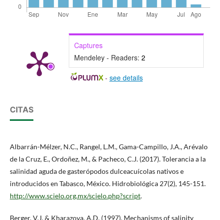
Captures
Mendeley - Readers:
2
-
see details
CITAS
Albarrán-Mélzer, N.C., Rangel, L.M., Gama-Campillo, J.A., Arévalo
de la Cruz, E., Ordoñez, M., & Pacheco, C.J. (2017). Tolerancia a la
salinidad aguda de gasterópodos dulceacuícolas nativos e
introducidos en Tabasco, México. Hidrobiológica 27(2), 145-151.
http://www.scielo.org.mx/scielo.php?script
.
Berger, V.J. & Kharazova, A.D. (1997). Mechanisms of salinity