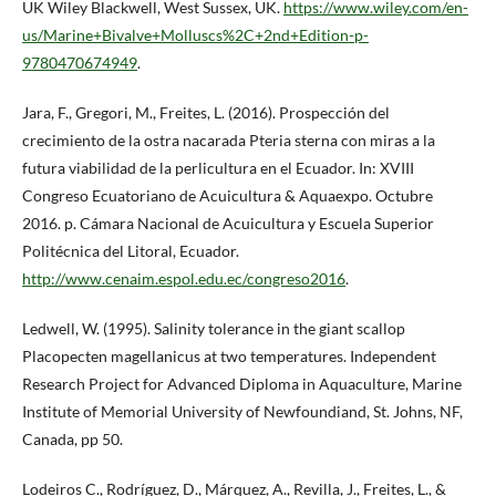
UK Wiley Blackwell, West Sussex, UK.
https://www.wiley.com/en-
us/Marine+Bivalve+Molluscs%2C+2nd+Edition-p-
9780470674949
.
Jara, F., Gregori, M., Freites, L. (2016). Prospección del
crecimiento de la ostra nacarada Pteria sterna con miras a la
futura viabilidad de la perlicultura en el Ecuador. In: XVIII
Congreso Ecuatoriano de Acuicultura & Aquaexpo. Octubre
2016. p. Cámara Nacional de Acuicultura y Escuela Superior
Politécnica del Litoral, Ecuador.
http://www.cenaim.espol.edu.ec/congreso2016
.
Ledwell, W. (1995). Salinity tolerance in the giant scallop
Placopecten magellanicus at two temperatures. Independent
Research Project for Advanced Diploma in Aquaculture, Marine
Institute of Memorial University of Newfoundiand, St. Johns, NF,
Canada, pp 50.
Lodeiros C., Rodríguez, D., Márquez, A., Revilla, J., Freites, L., &