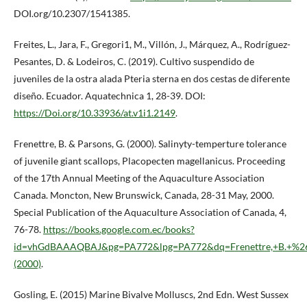
DOI.org/10.2307/1541385.
Freites, L., Jara, F., Gregori1, M., Villón, J., Márquez, A., Rodríguez-
Pesantes, D. & Lodeiros, C. (2019). Cultivo suspendido de
juveniles de la ostra alada Pteria sterna en dos cestas de diferente
diseño. Ecuador. Aquatechnica 1, 28-39. DOI:
https://Doi.org/10.33936/at.v1i1.2149
.
Frenettre, B. & Parsons, G. (2000). Salinyty-temperture tolerance
of juvenile giant scallops, Placopecten magellanicus. Proceeding
of the 17th Annual Meeting of the Aquaculture Association
Canada. Moncton, New Brunswick, Canada, 28-31 May, 2000.
Special Publication of the Aquaculture Association of Canada, 4,
76-78.
https://books.google.com.ec/books?
id=vhGdBAAAQBAJ&pg=PA772&lpg=PA772&dq=Frenettre,+B.+%26
(2000)
.
Gosling, E. (2015) Marine Bivalve Molluscs, 2nd Edn. West Sussex