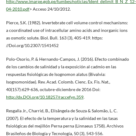
http://www.imarpe.gob.pe/tumbes/noticias/Ident_delimit_B_N_Z_12-
04-2010.pdf
> Acceso 24/10/2012.
Pierce, S.K. (1982). Invertebrate cell volume control mechanisms:
a coordinated use of intracellular amino acids and inorganic ions
as osmotic solute. Biol. Bull. 163 (3), 405-419. https:
//Doi.org/10.2307/1541452
Polo-Osorio, P. & Hernando-Campos, J. (2016). Efecto combinado
de los cambios de salinidad y la exposición al cadmio en las
respuestas fisiológicas de Isognomon alatus (Bivalvia:
Isognomonidae). Rev. Acad. Colomb. Cienc. Ex. Fis. Nat.,
40(157):629-636, octubre-diciembre de 2016 Doi:
http://dx.DOi.org/10.18257/raccefyn.359
.
Resgalla Jr., Charrid, B., Elisângela de Souza & Salomão, L. C.
(2007). El efecto de la temperatura y la salinidad en las tasas
fisiológicas del mejillón Perna perna (Linnaeus 1758). Archivos
Brasileños de Biología y Tecnología, 50 (3), 543-556.