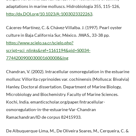
adaptations in marine molluscs. Hidrobiología 355, 115-126,
http://dx.DOI.org/10.1023/A:1003023322263
.
Cáceres-Martínez, C. & Chávez-Villalba. J. (1997). Pearl oyster
culture in Baja California Sur, México. JWAS., 33-38 pp.
https://www.scielo.sa.cr/scielo.php?
script=sci_nlinks&ref=1161194&pid=S0034-
7744200900030001600008&lng
Chandran, V. (2002). Intracellular osmoregulation in the estuarine
mollusc Villorita cyprinoides var. cochinensis (Mollusca: Bivalvia)
Hanley. Doctoral dissertation. Department of Marine Biology,
Microbiology and Biochemistry. Faculty of Marine Sciences.
Kochi, India. emanticscholar.org/paper/Intracellular-
osmoregulation-in-the-estuarine-Var-Chandran
Ramachandran/ID de corpus 82415933.
De Albuquerque-Lima, M., De Oliveira Soares, M., Cerqueira, C. &