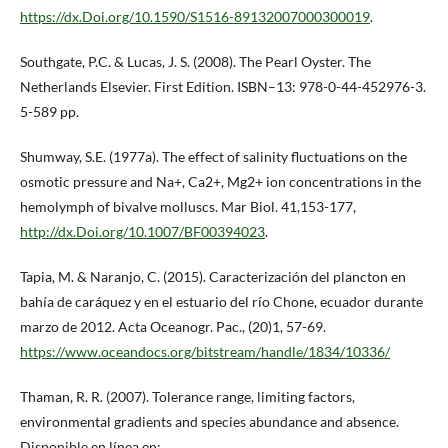
https://dx.Doi.org/10.1590/S1516-89132007000300019
.
Southgate, P.C. & Lucas, J. S. (2008). The Pearl Oyster. The
Netherlands Elsevier. First Edition. ISBN–13: 978-0-44-452976-3.
5-589 pp.
Shumway, S.E. (1977a). The effect of salinity fluctuations on the
osmotic pressure and Na+, Ca2+, Mg2+ ion concentrations in the
hemolymph of bivalve molluscs. Mar Biol. 41,153-177,
http://dx.Doi.org/10.1007/BF00394023
.
Tapia, M. & Naranjo, C. (2015). Caracterización del plancton en
bahía de caráquez y en el estuario del río Chone, ecuador durante
marzo de 2012. Acta Oceanogr. Pac., (20)1, 57-69.
https://www.oceandocs.org/bitstream/handle/1834/10336/
Thaman, R. R. (2007). Tolerance range, limiting factors,
environmental gradients and species abundance and absence.
Disponible en línea en: