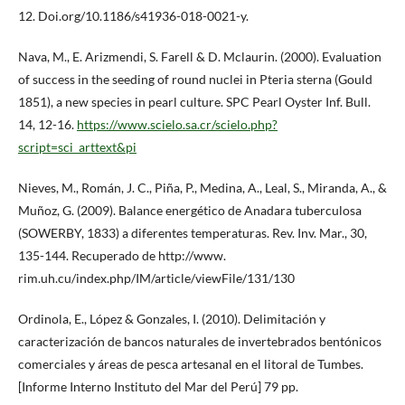
12. Doi.org/10.1186/s41936-018-0021-y.
Nava, M., E. Arizmendi, S. Farell & D. Mclaurin. (2000). Evaluation
of success in the seeding of round nuclei in Pteria sterna (Gould
1851), a new species in pearl culture. SPC Pearl Oyster Inf. Bull.
14, 12-16.
https://www.scielo.sa.cr/scielo.php?
script=sci_arttext&pi
Nieves, M., Román, J. C., Piña, P., Medina, A., Leal, S., Miranda, A., &
Muñoz, G. (2009). Balance energético de Anadara tuberculosa
(SOWERBY, 1833) a diferentes temperaturas. Rev. Inv. Mar., 30,
135-144. Recuperado de http://www.
rim.uh.cu/index.php/IM/article/viewFile/131/130
Ordinola, E., López & Gonzales, I. (2010). Delimitación y
caracterización de bancos naturales de invertebrados bentónicos
comerciales y áreas de pesca artesanal en el litoral de Tumbes.
[Informe Interno Instituto del Mar del Perú] 79 pp.