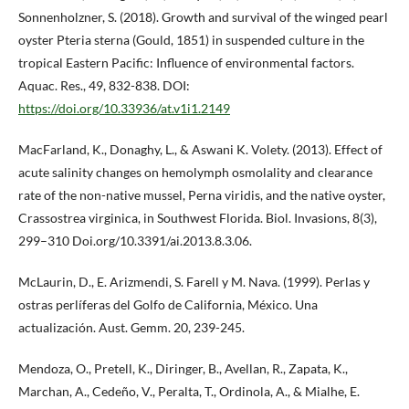
Sonnenholzner, S. (2018). Growth and survival of the winged pearl
oyster Pteria sterna (Gould, 1851) in suspended culture in the
tropical Eastern Pacific: Influence of environmental factors.
Aquac. Res., 49, 832-838. DOI:
https://doi.org/10.33936/at.v1i1.2149
MacFarland, K., Donaghy, L., & Aswani K. Volety. (2013). Effect of
acute salinity changes on hemolymph osmolality and clearance
rate of the non-native mussel, Perna viridis, and the native oyster,
Crassostrea virginica, in Southwest Florida. Biol. Invasions, 8(3),
299–310 Doi.org/10.3391/ai.2013.8.3.06.
McLaurin, D., E. Arizmendi, S. Farell y M. Nava. (1999). Perlas y
ostras perlíferas del Golfo de California, México. Una
actualización. Aust. Gemm. 20, 239-245.
Mendoza, O., Pretell, K., Diringer, B., Avellan, R., Zapata, K.,
Marchan, A., Cedeño, V., Peralta, T., Ordinola, A., & Mialhe, E.