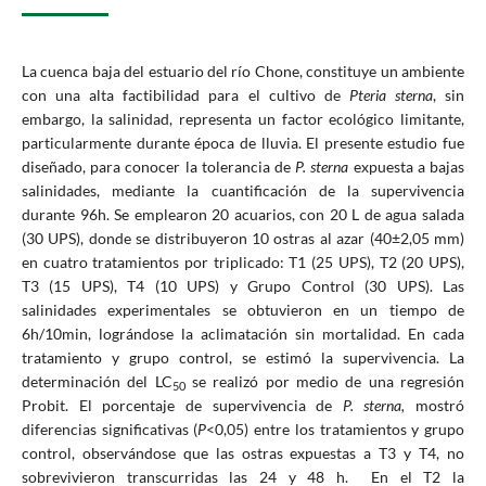
La cuenca baja del estuario del río Chone, constituye un ambiente
con una alta factibilidad para el cultivo de
Pteria sterna
, sin
embargo, la salinidad, representa un factor ecológico limitante,
particularmente durante época de lluvia. El presente estudio fue
diseñado, para conocer la tolerancia de
P. sterna
expuesta a bajas
salinidades, mediante la cuantificación de la supervivencia
durante 96h. Se emplearon 20 acuarios, con 20 L de agua salada
(30 UPS), donde se distribuyeron 10 ostras al azar (40±2,05 mm)
en cuatro tratamientos por triplicado: T1 (25 UPS), T2 (20 UPS),
T3 (15 UPS), T4 (10 UPS) y Grupo Control (30 UPS). Las
salinidades experimentales se obtuvieron en un tiempo de
6h/10min, lográndose la aclimatación sin mortalidad. En cada
tratamiento y grupo control, se estimó la supervivencia. La
determinación del LC
se realizó por medio de una regresión
50
Probit. El porcentaje de supervivencia de
P. sterna,
mostró
diferencias significativas (
P
<0,05) entre los tratamientos y grupo
control, observándose que las ostras expuestas a T3 y T4, no
sobrevivieron transcurridas las 24 y 48 h. En el T2 la