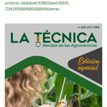
script=sci_nlinks&ref=978831&pid=S0034-
7744199900040004200049&lng=en
.