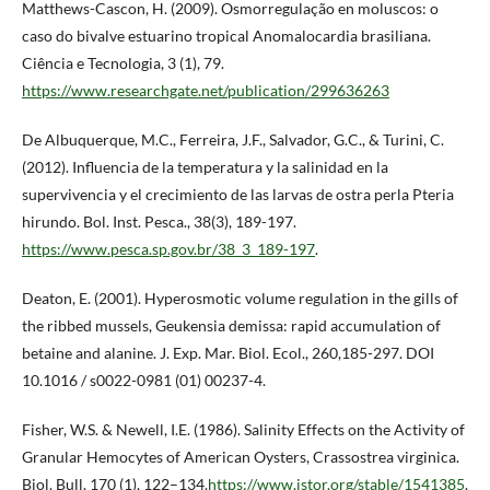
Matthews-Cascon, H. (2009). Osmorregulação en moluscos: o
caso do bivalve estuarino tropical Anomalocardia brasiliana.
Ciência e Tecnologia, 3 (1), 79.
https://www.researchgate.net/publication/299636263
De Albuquerque, M.C., Ferreira, J.F., Salvador, G.C., & Turini, C.
(2012). Influencia de la temperatura y la salinidad en la
supervivencia y el crecimiento de las larvas de ostra perla Pteria
hirundo. Bol. Inst. Pesca., 38(3), 189-197.
https://www.pesca.sp.gov.br/38_3_189-197
.
Deaton, E. (2001). Hyperosmotic volume regulation in the gills of
the ribbed mussels, Geukensia demissa: rapid accumulation of
betaine and alanine. J. Exp. Mar. Biol. Ecol., 260,185-297. DOI
10.1016 / s0022-0981 (01) 00237-4.
Fisher, W.S. & Newell, I.E. (1986). Salinity Effects on the Activity of
Granular Hemocytes of American Oysters, Crassostrea virginica.
Biol. Bull. 170 (1), 122–134.
https://www.jstor.org/stable/1541385
.