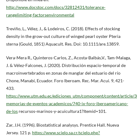
http://www.docstoc.com/docs/32812431/tolerance-
rangelimiting-factorsenvironmental
Treviño, L., Vélez, J., & Lodeiros, C. (2018). Effects of stocking
density in the grow-out culture of winged pearl oyster Pteria
sterna (Gould, 1851) Aquacult. Res. Doi: 10.1111/are.13859.
Vera-Mera R., Quinteros-Carlos, Z., Acosta-Balbás,V., Tam-Malaga,
J. & Vélez-Falcones, J. (2020). Distribución espacio-temporal de
macroinvertebrados en zonas de manglar del estuario del río
Chone, Manabí, Ecuador. Foro Iberoam. Rec. Mar. Acui. 9, 421-
433.
https://www.utm.edu.ec/ediciones_utm/component/content/article/3
memorias-de-eventos-academicos/740-ix-foro-iberoamericano-
de-los
recursos-marinos-y-acuicultura1?Itemid=101.
Zar, J.H. (1996). Biostatistical analysys. Prentice Hall. Nueva
Jersey. 121 p.
https://www.scielo.sa.cr/scielo.php?