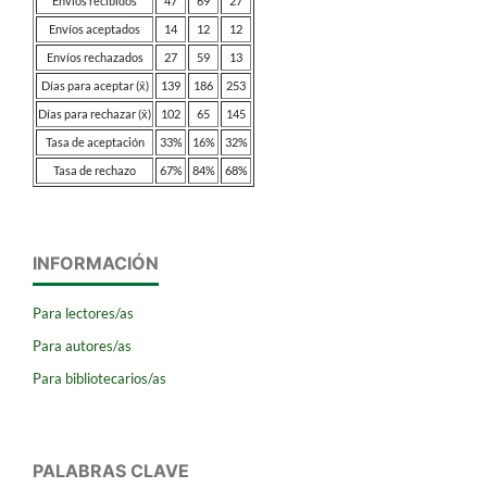
Envíos recibidos
47
69
27
Envíos aceptados
14
12
12
Envíos rechazados
27
59
13
Días para aceptar (x̄)
139
186
253
Días para rechazar (x̄)
102
65
145
Tasa de aceptación
33%
16%
32%
Tasa de rechazo
67%
84%
68%
INFORMACIÓN
Para lectores/as
Para autores/as
Para bibliotecarios/as
PALABRAS CLAVE