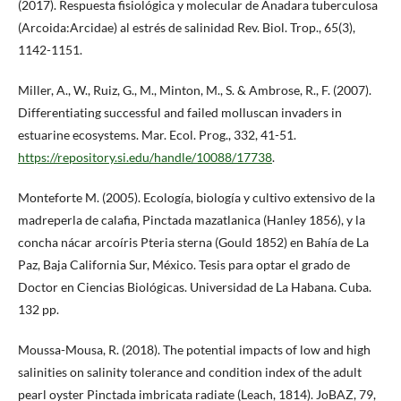
(2017). Respuesta fisiológica y molecular de Anadara tuberculosa
(Arcoida:Arcidae) al estrés de salinidad Rev. Biol. Trop., 65(3),
1142-1151.
Miller, A., W., Ruiz, G., M., Minton, M., S. & Ambrose, R., F. (2007).
Differentiating successful and failed molluscan invaders in
estuarine ecosystems. Mar. Ecol. Prog., 332, 41-51.
https://repository.si.edu/handle/10088/17738
.
Monteforte M. (2005). Ecología, biología y cultivo extensivo de la
madreperla de calafia, Pinctada mazatlanica (Hanley 1856), y la
concha nácar arcoíris Pteria sterna (Gould 1852) en Bahía de La
Paz, Baja California Sur, México. Tesis para optar el grado de
Doctor en Ciencias Biológicas. Universidad de La Habana. Cuba.
132 pp.
Moussa-Mousa, R. (2018). The potential impacts of low and high
salinities on salinity tolerance and condition index of the adult
pearl oyster Pinctada imbricata radiate (Leach, 1814). JoBAZ, 79,