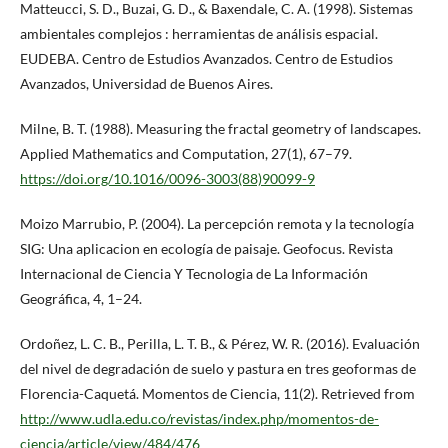
Matteucci, S. D., Buzai, G. D., & Baxendale, C. A. (1998). Sistemas
ambientales complejos : herramientas de análisis espacial.
EUDEBA. Centro de Estudios Avanzados. Centro de Estudios
Avanzados, Universidad de Buenos Aires.
Milne, B. T. (1988). Measuring the fractal geometry of landscapes.
Applied Mathematics and Computation, 27(1), 67–79.
https://doi.org/10.1016/0096-3003(88)90099-9
Moizo Marrubio, P. (2004). La percepción remota y la tecnología
SIG: Una aplicacion en ecología de paisaje. Geofocus. Revista
Internacional de Ciencia Y Tecnologia de La Información
Geográfica, 4, 1–24.
Ordoñez, L. C. B., Perilla, L. T. B., & Pérez, W. R. (2016). Evaluación
del nivel de degradación de suelo y pastura en tres geoformas de
Florencia-Caquetá. Momentos de Ciencia, 11(2). Retrieved from
http://www.udla.edu.co/revistas/index.php/momentos-de-
ciencia/article/view/484/476