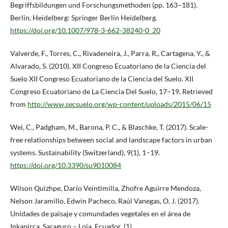
Begriffsbildungen und Forschungsmethoden (pp. 163–181).
Berlin, Heidelberg: Springer Berlin Heidelberg.
https://doi.org/10.1007/978-3-662-38240-0_20
Valverde, F., Torres, C., Rivadeneira, J., Parra, R., Cartagena, Y., &
Alvarado, S. (2010). XII Congreso Ecuatoriano de la Ciencia del
Suelo XII Congreso Ecuatoriano de la Ciencia del Suelo. XII
Congreso Ecuatoriano de La Ciencia Del Suelo, 17–19. Retrieved
from
http://www.secsuelo.org/wp-content/uploads/2015/06/15
Wei, C., Padgham, M., Barona, P. C., & Blaschke, T. (2017). Scale-
free relationships between social and landscape factors in urban
systems. Sustainability (Switzerland), 9(1), 1–19.
https://doi.org/10.3390/su9010084
Wilson Quizhpe, Darío Veintimilla, Zhofre Aguirre Mendoza,
Nelson Jaramillo, Edwin Pacheco, Raúl Vanegas, O. J. (2017).
Unidades de paisaje y comundades vegetales en el área de
Inkapirca, Saraguro – Loja, Ecuador, (1).