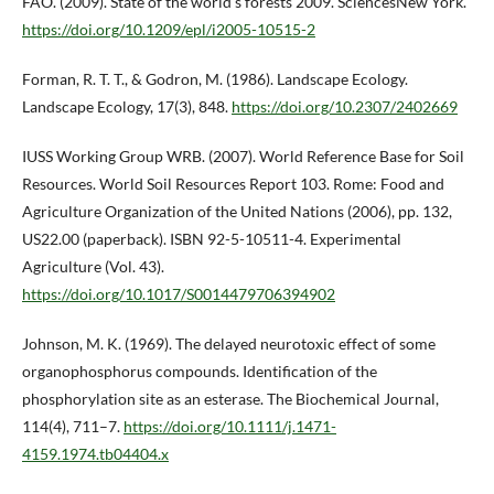
FAO. (2009). State of the world’s forests 2009. SciencesNew York.
https://doi.org/10.1209/epl/i2005-10515-2
Forman, R. T. T., & Godron, M. (1986). Landscape Ecology.
Landscape Ecology, 17(3), 848.
https://doi.org/10.2307/2402669
IUSS Working Group WRB. (2007). World Reference Base for Soil
Resources. World Soil Resources Report 103. Rome: Food and
Agriculture Organization of the United Nations (2006), pp. 132,
US22.00 (paperback). ISBN 92-5-10511-4. Experimental
Agriculture (Vol. 43).
https://doi.org/10.1017/S0014479706394902
Johnson, M. K. (1969). The delayed neurotoxic effect of some
organophosphorus compounds. Identification of the
phosphorylation site as an esterase. The Biochemical Journal,
114(4), 711–7.
https://doi.org/10.1111/j.1471-
4159.1974.tb04404.x