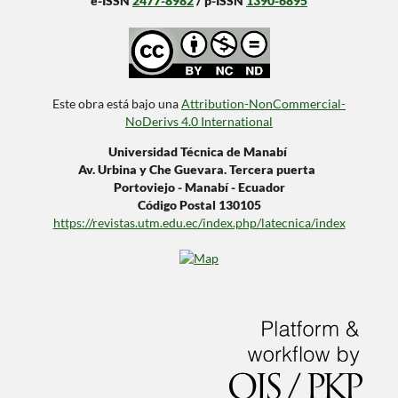
e-ISSN
2477-8982
/ p-ISSN
1390-6895
Este obra está bajo una
Attribution-NonCommercial-
NoDerivs 4.0 International
Universidad Técnica de Manabí
Av. Urbina y Che Guevara. Tercera puerta
Portoviejo - Manabí - Ecuador
Código Postal 130105
https://revistas.utm.edu.ec/index.php/latecnica/index