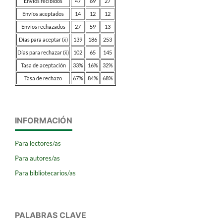
Envíos recibidos
47
69
27
Envíos aceptados
14
12
12
Envíos rechazados
27
59
13
Días para aceptar (x̄)
139
186
253
Días para rechazar (x̄)
102
65
145
Tasa de aceptación
33%
16%
32%
Tasa de rechazo
67%
84%
68%
INFORMACIÓN
Para lectores/as
Para autores/as
Para bibliotecarios/as
PALABRAS CLAVE