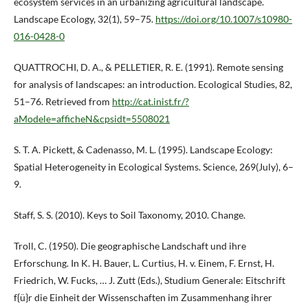
ecosystem services in an urbanizing agricultural landscape.
Landscape Ecology, 32(1), 59–75.
https://doi.org/10.1007/s10980-
016-0428-0
QUATTROCHI, D. A., & PELLETIER, R. E. (1991). Remote sensing
for analysis of landscapes: an introduction. Ecological Studies, 82,
51–76. Retrieved from
http://cat.inist.fr/?
aModele=afficheN&cpsidt=5508021
S. T. A. Pickett, & Cadenasso, M. L. (1995). Landscape Ecology:
Spatial Heterogeneity in Ecological Systems. Science, 269(July), 6–
9.
Staff, S. S. (2010). Keys to Soil Taxonomy, 2010. Change.
Troll, C. (1950). Die geographische Landschaft und ihre
Erforschung. In K. H. Bauer, L. Curtius, H. v. Einem, F. Ernst, H.
Friedrich, W. Fucks, … J. Zutt (Eds.), Studium Generale: Eitschrift
f{ü}r die Einheit der Wissenschaften im Zusammenhang ihrer