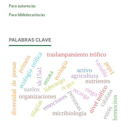
Para autores/as
Para bibliotecarios/as
PALABRAS CLAVE
ecología trófica
traslampamiento trófico
primers
variable
ecología
pept1
diversidad de presas
activo
slc15a1
renata
agricultura
liderazgo
nutrientes
rt-pcr
nivel trófico
riego
suelos
recarga
catalasa
personas
emociones
organizaciones
hemocitos
tilapias
estrés
micribiología