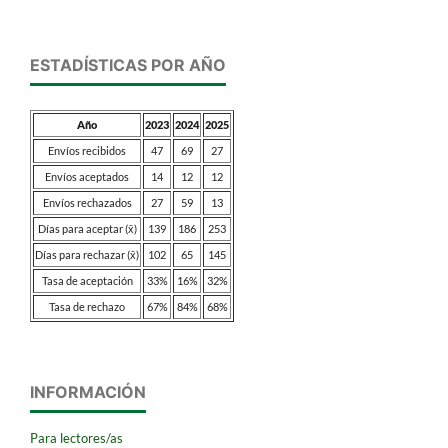
ESTADÍSTICAS POR AÑO
Año
2023
2024
2025
Envíos recibidos
47
69
27
Envíos aceptados
14
12
12
Envíos rechazados
27
59
13
Días para aceptar (x̄)
139
186
253
Días para rechazar (x̄)
102
65
145
Tasa de aceptación
33%
16%
32%
Tasa de rechazo
67%
84%
68%
INFORMACIÓN
Para lectores/as