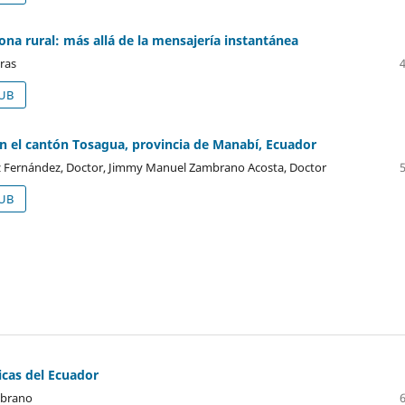
a rural: más allá de la mensajería instantánea
aras
UB
l en el cantón Tosagua, provincia de Manabí, Ecuador
oz Fernández, Doctor, Jimmy Manuel Zambrano Acosta, Doctor
UB
icas del Ecuador
mbrano