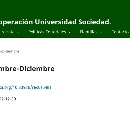
ooperación Universidad Sociedad.
 revista
Políticas Editoriales
Plantillas
Contacto
e-Diciembre
iembre-Diciembre
doi.org/10.33936/recus.v8i1
22-12-30