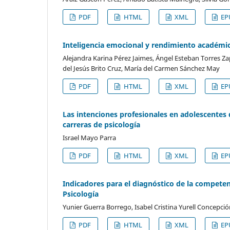
PDF
HTML
XML
EP
Inteligencia emocional y rendimiento académic
Alejandra Karina Pérez Jaimes, Ángel Esteban Torres Za
del Jesús Brito Cruz, María del Carmen Sánchez May
PDF
HTML
XML
EP
Las intenciones profesionales en adolescentes 
carreras de psicología
Israel Mayo Parra
PDF
HTML
XML
EP
Indicadores para el diagnóstico de la compete
Psicología
Yunier Guerra Borrego, Isabel Cristina Yurell Concep
PDF
HTML
XML
EP