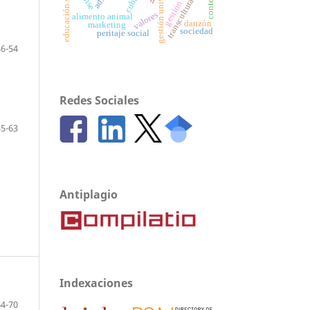
gestión universitaria
educación superior
transculturación
contexto
cuba
valores
alimento animal
danzón
marketing
sociedad
peritaje social
46-54
Redes Sociales
55-63
Antiplagio
Indexaciones
64-70