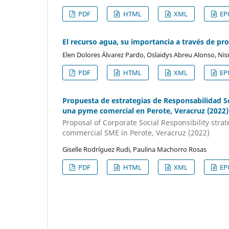
PDF
HTML
XML
EP
El recurso agua, su importancia a través de p
Elen Dolores Álvarez Pardo, Oslaidys Abreu Alonso, Nis
PDF
HTML
XML
EP
Propuesta de estrategias de Responsabilidad S
una pyme comercial en Perote, Veracruz (2022)
Proposal of Corporate Social Responsibility st
commercial SME in Perote, Veracruz (2022)
Giselle Rodríguez Rudi, Paulina Machorro Rosas
PDF
HTML
XML
EP