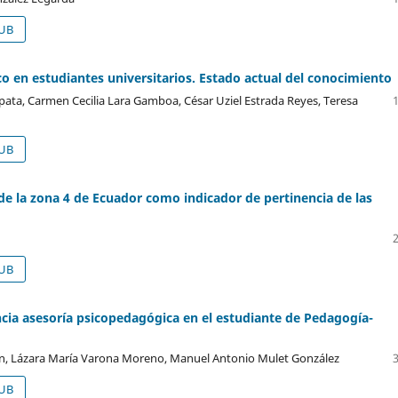
UB
o en estudiantes universitarios. Estado actual del conocimiento
pata, Carmen Cecilia Lara Gamboa, César Uziel Estrada Reyes, Teresa
UB
de la zona 4 de Ecuador como indicador de pertinencia de las
UB
ncia asesoría psicopedagógica en el estudiante de Pedagogía-
ción, Lázara María Varona Moreno, Manuel Antonio Mulet González
UB