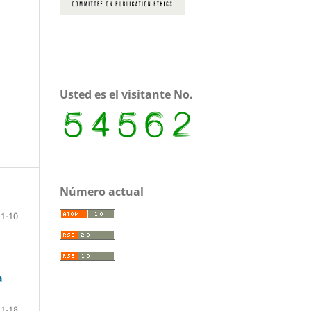
Usted es el visitante No.
Número actual
1-10
a
11-18