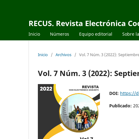
RECUS. Revista Electrónica C
Inicio
Números
Equipo editorial
Sobre la
Inicio
/
Archivos
/
Vol. 7 Núm. 3 (2022): Septiembr
Vol. 7 Núm. 3 (2022): Sept
DOI:
https://
Publicado:
20