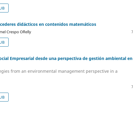
UB
rocederes didácticos en contenidos matemáticos
mel Crespo O´Relly
UB
ocial Empresarial desde una perspectiva de gestión ambiental en
rategies from an environmental management perspective in a
UB