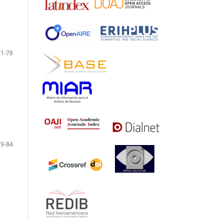
71-78
79-84