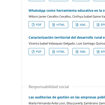
WhatsApp como herramienta educativa en la zon
Wilson Javier Cevallos Cevallos, Cinthya Isabel Game V
PDF
HTML
XML
EP
Caracterización territorial del desarrollo rura
Vicenta Isabel Velasquez Delgado, Luis Santiago Quir
PDF
HTML
XML
EP
Responsabilidad social
Las auditorías de gestión en las empresas públ
María Fernanda Ávila Loor, Elisa Juverly Zambrano Za