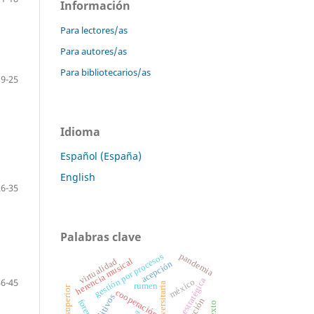
Información
Para lectores/as
Para autores/as
Para bibliotecarios/as
19-25
Idioma
Español (España)
English
26-35
Palabras clave
pandemia
gestión por procesos
virtualidad
herencia musical
acepción
gestión estratégica
36-45
méxico
rumen
cooperación
aditivos
forense