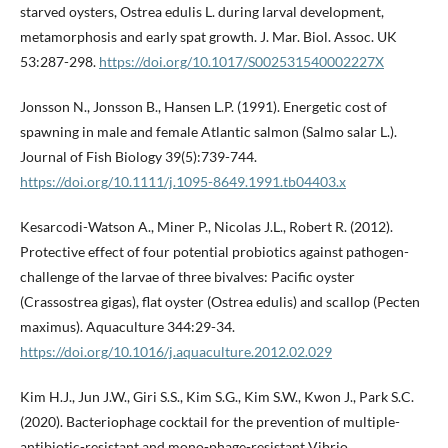
starved oysters, Ostrea edulis L. during larval development,
metamorphosis and early spat growth. J. Mar. Biol. Assoc. UK
53:287-298.
https://doi.org/10.1017/S002531540002227X
Jonsson N., Jonsson B., Hansen L.P. (1991). Energetic cost of
spawning in male and female Atlantic salmon (Salmo salar L.).
Journal of Fish Biology 39(5):739-744.
https://doi.org/10.1111/j.1095-8649.1991.tb04403.x
Kesarcodi-Watson A., Miner P., Nicolas J.L., Robert R. (2012).
Protective effect of four potential probiotics against pathogen-
challenge of the larvae of three bivalves: Pacific oyster
(Crassostrea gigas), flat oyster (Ostrea edulis) and scallop (Pecten
maximus). Aquaculture 344:29-34.
https://doi.org/10.1016/j.aquaculture.2012.02.029
Kim H.J., Jun J.W., Giri S.S., Kim S.G., Kim S.W., Kwon J., Park S.C.
(2020). Bacteriophage cocktail for the prevention of multiple-
antibiotic-resistant and mono-phage-resistant Vibrio