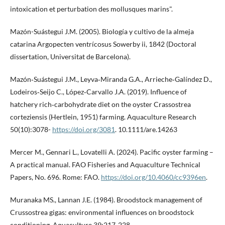
intoxication et perturbation des mollusques marins".
Mazón-Suástegui J.M. (2005). Biología y cultivo de la almeja
catarina Argopecten ventrícosus Sowerby ii, 1842 (Doctoral
dissertation, Universitat de Barcelona).
Mazón‐Suástegui J.M., Leyva‐Miranda G.A., Arrieche‐Galíndez D.,
Lodeiros‐Seijo C., López‐Carvallo J.A. (2019). Influence of
hatchery rich‐carbohydrate diet on the oyster Crassostrea
corteziensis (Hertlein, 1951) farming. Aquaculture Research
50(10):3078-
https://doi.org/3081
. 10.1111/are.14263
Mercer M., Gennari L., Lovatelli A. (2024). Pacific oyster farming –
A practical manual. FAO Fisheries and Aquaculture Technical
Papers, No. 696. Rome: FAO.
https://doi.org/10.4060/cc9396en
.
Muranaka MS., Lannan J.E. (1984). Broodstock management of
Crussostrea gigas: environmental influences on broodstock
conditioning. Aquaculture 39:217-228.