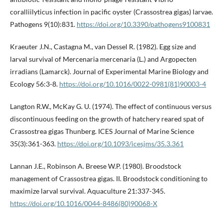
coralliilyticus infection in pacific oyster (Crassostrea gigas) larvae.
Pathogens 9(10):831.
https://doi.org/10.3390/pathogens9100831
Kraeuter J.N., Castagna M., van Dessel R. (1982). Egg size and
larval survival of Mercenaria mercenaria (L.) and Argopecten
irradians (Lamarck). Journal of Experimental Marine Biology and
Ecology 56:3-8.
https://doi.org/10.1016/0022-0981(81)90003-4
Langton R.W., McKay G. U. (1974). The effect of continuous versus
discontinuous feeding on the growth of hatchery reared spat of
Crassostrea gigas Thunberg. ICES Journal of Marine Science
35(3):361-363.
https://doi.org/10.1093/icesjms/35.3.361
Lannan J.E., Robinson A. Breese W.P. (1980). Broodstock
management of Crassostrea gigas. II. Broodstock conditioning to
maximize larval survival. Aquaculture 21:337-345.
https://doi.org/10.1016/0044-8486(80)90068-X