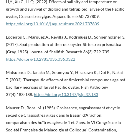
Li,Y., Xu C., Li Q. (2022). Effects of salinity and temperature on
growth and survival of diploid and tetraploid larvae of the Pacific
oyster, Crassostrea gigas. Aquaculture 550:737809.
https://doi.org/10.1016/j.aquaculture.2021.737809
Lodeiros C., Márquez A., Revilla J., Rodríguez D., Sonnenholzner S.
(2017). Spat production of the rock oyster Striostrea prismatica
(Gray, 1825). Journal of Shellfish Research 36(3):729-735.
https://doi.org/10.2983/035.036.0322
Matsubara D., Tanaka M., Soumyou Y., Hirakawa K., Doi R., Nakai
T. (2002). Therapeutic effects of antimicrobial compounds against
bacillary necrosis of larval Pacific oyster. Fish Pathology
37(4):183-188.
https://doi.org/10.3147/jsfp.37.183
Maurer D., Borel M. (1985). Croissance, engraissement et cycle
sexuel de Crassostrea gigas dans le Bassin d'Arachon:
comparaison des huîtres agées de 1 et 2 ans. In VI Congrès de la
Société Française de Malacolgie et Colloque" Contamination,