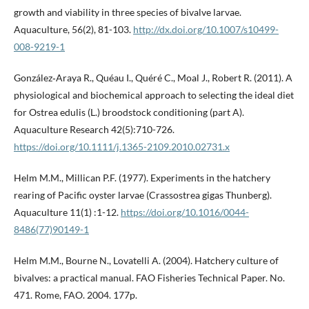
growth and viability in three species of bivalve larvae.
Aquaculture, 56(2), 81-103.
http://dx.doi.org/10.1007/s10499-
008-9219-1
González‐Araya R., Quéau I., Quéré C., Moal J., Robert R. (2011). A
physiological and biochemical approach to selecting the ideal diet
for Ostrea edulis (L.) broodstock conditioning (part A).
Aquaculture Research 42(5):710-726.
https://doi.org/10.1111/j.1365-2109.2010.02731.x
Helm M.M., Millican P.F. (1977). Experiments in the hatchery
rearing of Pacific oyster larvae (Crassostrea gigas Thunberg).
Aquaculture 11(1) :1-12.
https://doi.org/10.1016/0044-
8486(77)90149-1
Helm M.M., Bourne N., Lovatelli A. (2004). Hatchery culture of
bivalves: a practical manual. FAO Fisheries Technical Paper. No.
471. Rome, FAO. 2004. 177p.