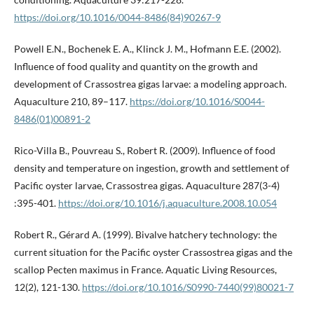
https://doi.org/10.1016/0044-8486(84)90267-9
Powell E.N., Bochenek E. A., Klinck J. M., Hofmann E.E. (2002).
Influence of food quality and quantity on the growth and
development of Crassostrea gigas larvae: a modeling approach.
Aquaculture 210, 89–117.
https://doi.org/10.1016/S0044-
8486(01)00891-2
Rico-Villa B., Pouvreau S., Robert R. (2009). Influence of food
density and temperature on ingestion, growth and settlement of
Pacific oyster larvae, Crassostrea gigas. Aquaculture 287(3-4)
:395-401.
https://doi.org/10.1016/j.aquaculture.2008.10.054
Robert R., Gérard A. (1999). Bivalve hatchery technology: the
current situation for the Pacific oyster Crassostrea gigas and the
scallop Pecten maximus in France. Aquatic Living Resources,
12(2), 121-130.
https://doi.org/10.1016/S0990-7440(99)80021-7