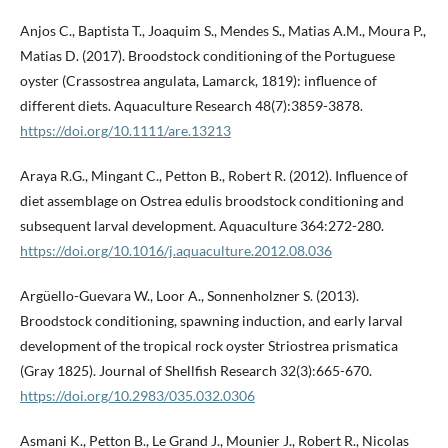
Anjos C., Baptista T., Joaquim S., Mendes S., Matias A.M., Moura P.,
Matias D. (2017). Broodstock conditioning of the Portuguese
oyster (Crassostrea angulata, Lamarck, 1819): influence of
different diets. Aquaculture Research 48(7):3859-3878.
https://doi.org/10.1111/are.13213
Araya R.G., Mingant C., Petton B., Robert R. (2012). Influence of
diet assemblage on Ostrea edulis broodstock conditioning and
subsequent larval development. Aquaculture 364:272-280.
https://doi.org/10.1016/j.aquaculture.2012.08.036
Argüello-Guevara W., Loor A., Sonnenholzner S. (2013).
Broodstock conditioning, spawning induction, and early larval
development of the tropical rock oyster Striostrea prismatica
(Gray 1825). Journal of Shellfish Research 32(3):665-670.
https://doi.org/10.2983/035.032.0306
Asmani K., Petton B., Le Grand J., Mounier J., Robert R., Nicolas