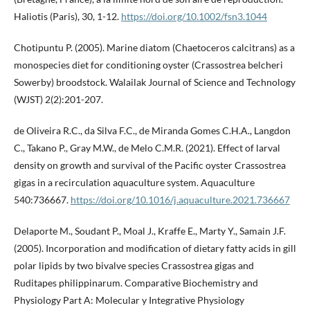
Haliotis (Paris), 30, 1-12.
https://doi.org/10.1002/fsn3.1044
Chotipuntu P. (2005). Marine diatom (Chaetoceros calcitrans) as a
monospecies diet for conditioning oyster (Crassostrea belcheri
Sowerby) broodstock. Walailak Journal of Science and Technology
(WJST) 2(2):201-207.
de Oliveira R.C., da Silva F.C., de Miranda Gomes C.H.A., Langdon
C., Takano P., Gray M.W., de Melo C.M.R. (2021). Effect of larval
density on growth and survival of the Pacific oyster Crassostrea
gigas in a recirculation aquaculture system. Aquaculture
540:736667.
https://doi.org/10.1016/j.aquaculture.2021.736667
Delaporte M., Soudant P., Moal J., Kraffe E., Marty Y., Samain J.F.
(2005). Incorporation and modification of dietary fatty acids in gill
polar lipids by two bivalve species Crassostrea gigas and
Ruditapes philippinarum. Comparative Biochemistry and
Physiology Part A: Molecular y Integrative Physiology