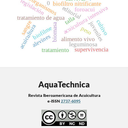
microrganismos
legislación
0
biofiltro nitrificante
acuicultura intensiva
editorial
foroacui
tratamiento de agua
talla
cultivo
sangre
juveniles
biomasa
acuicultura
biofilme
peso
alevines
alimento vivo
leguminosa
supervivencia
tratamiento
AquaTechnica
Revista Iberoamericana de Acuicultura
e-ISSN
2737-6095