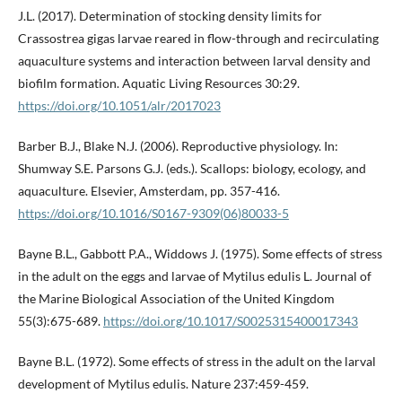
J.L. (2017). Determination of stocking density limits for
Crassostrea gigas larvae reared in flow-through and recirculating
aquaculture systems and interaction between larval density and
biofilm formation. Aquatic Living Resources 30:29.
https://doi.org/10.1051/alr/2017023
Barber B.J., Blake N.J. (2006). Reproductive physiology. In:
Shumway S.E. Parsons G.J. (eds.). Scallops: biology, ecology, and
aquaculture. Elsevier, Amsterdam, pp. 357-416.
https://doi.org/10.1016/S0167-9309(06)80033-5
Bayne B.L., Gabbott P.A., Widdows J. (1975). Some effects of stress
in the adult on the eggs and larvae of Mytilus edulis L. Journal of
the Marine Biological Association of the United Kingdom
55(3):675-689.
https://doi.org/10.1017/S0025315400017343
Bayne B.L. (1972). Some effects of stress in the adult on the larval
development of Mytilus edulis. Nature 237:459-459.