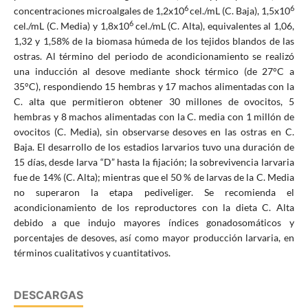
6
6
concentraciones microalgales de 1,2x10
cel./mL (C. Baja), 1,5x10
6
cel./mL (C. Media) y 1,8x10
cel./mL (C. Alta), equivalentes al 1,06,
1,32 y 1,58% de la biomasa húmeda de los tejidos blandos de las
ostras. Al término del periodo de acondicionamiento se realizó
una inducción al desove mediante shock térmico (de 27°C a
35°C), respondiendo 15 hembras y 17 machos alimentadas con la
C. alta que permitieron obtener 30 millones de ovocitos, 5
hembras y 8 machos alimentadas con la C. media con 1 millón de
ovocitos (C. Media), sin observarse desoves en las ostras en C.
Baja. El desarrollo de los estadios larvarios tuvo una duración de
15 días, desde larva “D” hasta la fijación; la sobrevivencia larvaria
fue de 14% (C. Alta); mientras que el 50 % de larvas de la C. Media
no superaron la etapa pediveliger. Se recomienda el
acondicionamiento de los reproductores con la dieta C. Alta
debido a que indujo mayores índices gonadosomáticos y
porcentajes de desoves, así como mayor producción larvaria, en
términos cualitativos y cuantitativos.
DESCARGAS