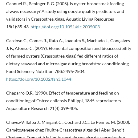
Cannuel R., Beninger P. G. (2005). Is oyster broodstock feeding
always necessary? A study using oocyte quality predictors and
validators in Crassostrea gigas. Aquatic Living Resources
18(1):35-43.
https://doi.org/10.1051/alr:2005003
Cardoso C., Gomes R., Rato A., Joaquim S., Machado J., Gonçalves
J. F., Afonso C. (2019). Elemental composition and bioaccessibility
of farmed oysters (Crassostrea gigas) fed different ratios of
dietary seaweed and microalgae during broodstock conditioning.
Food Science y Nutrition 7(8):2495-2504.
https://doi.org/10.1002/fsn3.1044
Chaparro O.R. (1990). Effect of temperature and feeding on
conditioning of Ostrea chilensis Philippi, 1845 reproductors.
Aquaculture Research 21(4):399-405.
Chavez-Villalba J., Mingant C., Cochard J.C., Le Pennec M. (2000).
Gamétogenèse chez l'huître Crassostrea gigas de l'Aber Benoît
(Bretagne, France), à la limite nord de son aire de reproduction.