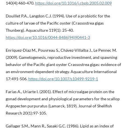
140(4):460-470.
https://doi.org/10.1016/j.cbpb.2005.02.009
Douillet P.A., Langdon C.J. (1994). Use of a probiotic for the
culture of larvae of the Pacific oyster (Crassostrea gigas
Thunberg). Aquaculture 119(1): 25-40.
https://doi.org/10.1016/0044-8486(94)90441-3
Enríquez-Díaz M., Pouvreau S., Chávez-Villalba J., Le Pennec M.
(2009). Gametogenesis, reproductive investment, and spawning
behavior of the Pacific giant oyster Crassostrea gigas: evidence of
an environment-dependent strategy. Aquaculture International
17:491-506.
https://doi.org/10.1007/s10499-9219-1
Farias A., Uriarte I. (2001). Effect of microalgae protein on the
gonad development and physiological parameters for the scallop
Argopecten purpuratus (Lamarck, 1819). Journal of Shellfish
Research 20(1):97-105.
Gallager S.M., Mann R., Sasaki G.C. (1986). Lipid as an index of