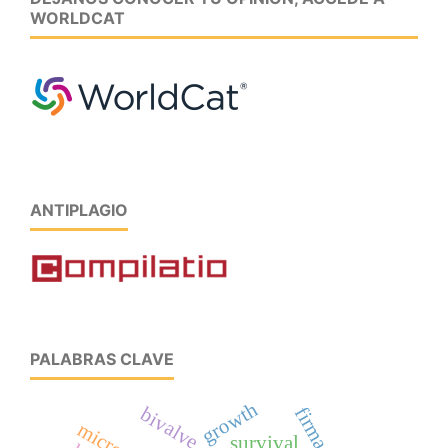
WORLDCAT
ANTIPLAGIO
PALABRAS CLAVE
growth
bivalve
firma
survival