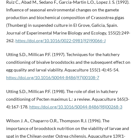
Ruiz C., Abad M., Sedano F., Garcia-Martin L.O., Lopez J. S. (1992).
Influence of seasonal environmental changes on the gamete
production and biochemical composition of Crassostrea gigas
(Thunberg) in suspended culture in El Grove, Galicia, Spain.
Journal of Experimental Marine Biology and Ecology, 155(2):249-
262.
https://doi.org/10.1016/0022-0981(92)90066-J
Utting S.D., Millican P.F. (1997). Techniques for the hatchery
conditioning of bivalve broodstocks and the subsequent effect on
egg quality and larval viability. Aquaculture 155(1-4):45-54.
https://doi.org/10.1016/S0044-8486(97)00108-7
Utting S.D., Millican P.F. (1998). The role of diet in hatchery
conditioning of Pecten maximus L.: a review. Aquaculture 165(3-
4):167-178.
https://doi.org/10.1016/S0044-8486(98)00268-3
Wilson J. A., Chaparro O.R., Thompson R.J. (1996). The
importance of broodstock nutrition on the viability of larvae and
spat in the Chilean oyster Ostrea chilensis. Aquaculture 139(1-