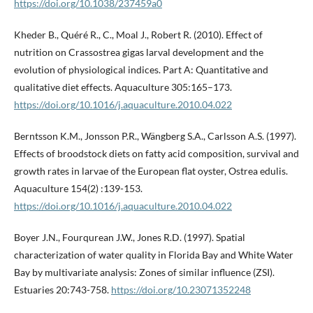
https://doi.org/10.1038/237459a0
Kheder B., Quéré R., C., Moal J., Robert R. (2010). Effect of
nutrition on Crassostrea gigas larval development and the
evolution of physiological indices. Part A: Quantitative and
qualitative diet effects. Aquaculture 305:165–173.
https://doi.org/10.1016/j.aquaculture.2010.04.022
Berntsson K.M., Jonsson P.R., Wängberg S.A., Carlsson A.S. (1997).
Effects of broodstock diets on fatty acid composition, survival and
growth rates in larvae of the European flat oyster, Ostrea edulis.
Aquaculture 154(2) :139-153.
https://doi.org/10.1016/j.aquaculture.2010.04.022
Boyer J.N., Fourqurean J.W., Jones R.D. (1997). Spatial
characterization of water quality in Florida Bay and White Water
Bay by multivariate analysis: Zones of similar influence (ZSI).
Estuaries 20:743-758.
https://doi.org/10.23071352248