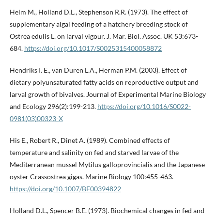
Helm M., Holland D.L., Stephenson R.R. (1973). The effect of
supplementary algal feeding of a hatchery breeding stock of
Ostrea edulis L. on larval vigour. J. Mar. Biol. Assoc. UK 53:673-
684.
https://doi.org/10.1017/S0025315400058872
Hendriks I. E., van Duren L.A., Herman P.M. (2003). Effect of
dietary polyunsaturated fatty acids on reproductive output and
larval growth of bivalves. Journal of Experimental Marine Biology
and Ecology 296(2):199-213.
https://doi.org/10.1016/S0022-
0981(03)00323-X
His E., Robert R., Dinet A. (1989). Combined effects of
temperature and salinity on fed and starved larvae of the
Mediterranean mussel Mytilus galloprovincialis and the Japanese
oyster Crassostrea gigas. Marine Biology 100:455-463.
https://doi.org/10.1007/BF00394822
Holland D.L., Spencer B.E. (1973). Biochemical changes in fed and