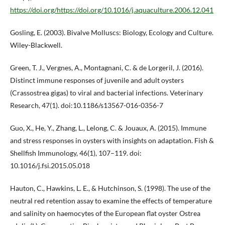
https://doi.org/https://doi.org/10.1016/j.aquaculture.2006.12.041
Gosling, E. (2003). Bivalve Molluscs: Biology, Ecology and Culture.
Wiley-Blackwell.
Green, T. J., Vergnes, A., Montagnani, C. & de Lorgeril, J. (2016).
Distinct immune responses of juvenile and adult oysters
(Crassostrea gigas) to viral and bacterial infections. Veterinary
Research, 47(1). doi:10.1186/s13567-016-0356-7
Guo, X., He, Y., Zhang, L., Lelong, C. & Jouaux, A. (2015). Immune
and stress responses in oysters with insights on adaptation. Fish &
Shellfish Immunology, 46(1), 107–119. doi:
10.1016/j.fsi.2015.05.018
Hauton, C., Hawkins, L. E., & Hutchinson, S. (1998). The use of the
neutral red retention assay to examine the effects of temperature
and salinity on haemocytes of the European flat oyster Ostrea