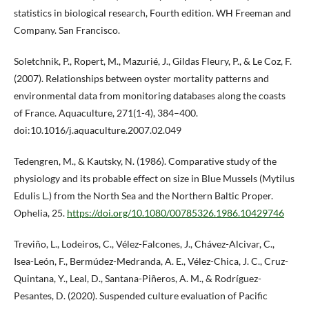
statistics in biological research, Fourth edition. WH Freeman and
Company. San Francisco.
Soletchnik, P., Ropert, M., Mazurié, J., Gildas Fleury, P., & Le Coz, F.
(2007). Relationships between oyster mortality patterns and
environmental data from monitoring databases along the coasts
of France. Aquaculture, 271(1-4), 384–400.
doi:10.1016/j.aquaculture.2007.02.049
Tedengren, M., & Kautsky, N. (1986). Comparative study of the
physiology and its probable effect on size in Blue Mussels (Mytilus
Edulis L.) from the North Sea and the Northern Baltic Proper.
Ophelia, 25.
https://doi.org/10.1080/00785326.1986.10429746
Treviño, L., Lodeiros, C., Vélez-Falcones, J., Chávez-Alcivar, C.,
Isea-León, F., Bermúdez-Medranda, A. E., Vélez-Chica, J. C., Cruz-
Quintana, Y., Leal, D., Santana-Piñeros, A. M., & Rodríguez-
Pesantes, D. (2020). Suspended culture evaluation of Pacific