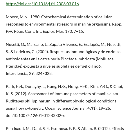
https://doi.org/10.1016/j.fsi.2006.03.016
.
Moore, M.N., 1980. Cytochemical determination of cellular
responses to environmental stressors in marine organisms. Rapp.
P.-V. Réun. Cons. Int. Explor. Mer. 170, 7–15.
Nusetti, O., Marcano, L., Zapata Vivenes, E., Esclapés, M., Nusetti,
S., & Lodeiros, C. (2004). Respuestas inmunológicas y de enzimas
antioxidantes en la ostra perla Pinctada imbricata (Mollusca:
Pteridae) expuesta a niveles subletales de fuel oil no6.
Interciencia, 29, 324–328.
Park, K.-I., Donaghy, L., Kang, H.-S., Hong, H.-K., Kim, Y.-O., & Choi,
K.-S. (2012). Assessment of immune parameters of manila clam
Ruditapes philippinarum in different physiological conditions
using flow cytometry. Ocean Science Journal, 47(1), 19–26.
doi:10.1007/s12601-012-0002-x
Perrigault, M., Dahl, S. F., Espinosa, E. P., & Allam, B. (2012). Effects