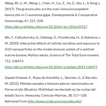
Wang, W., Li, M., Wang, L., Chen, H., Liu, Z., Jia, Z., Qiu, L., & Song, L.
(2017). The granulocytes are the main immunocompetent
hemocytes in Crassostrea gigas. Developmental & Comparative
Immunology, 67, 221–228.
https://doi.org/https://doi.org/10.1016/j.dci.2016.09.017
Wu, F., Falfushynska, H., Dellwig, O., Piontkivska, H., & Sokolova, I.
M. (2020). Interactive effects of salinity variation and exposure to
ZnO nanoparticles on the innate immune system of a sentinel
marine bivalve, Mytilus edulis. Science of The Total Environment,
712, 136473.
https://doi.org/https://doi.org/10.1016/j.scitotenv.2019.136473
Zapata-Vívenes, E., Rojas de Astudillo, L., Sánchez, G., & Barreto,
M. (2012). Metales pesados y biomarcadores relacionados en
Perna viridis (Bivalvia: Mytilidae) recolectado en las costas del
estado Sucre, Venezuela. Ciencias Marinas, 38, 517–528.
Retrieved from
http://www.scielo.org.mx/scielo.php?