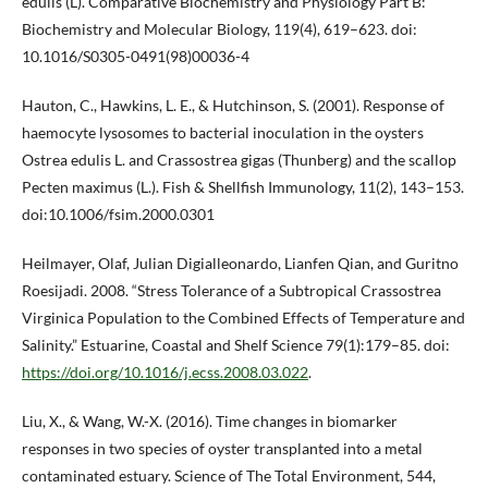
edulis (L). Comparative Biochemistry and Physiology Part B:
Biochemistry and Molecular Biology, 119(4), 619–623. doi:
10.1016/S0305-0491(98)00036-4
Hauton, C., Hawkins, L. E., & Hutchinson, S. (2001). Response of
haemocyte lysosomes to bacterial inoculation in the oysters
Ostrea edulis L. and Crassostrea gigas (Thunberg) and the scallop
Pecten maximus (L.). Fish & Shellfish Immunology, 11(2), 143–153.
doi:10.1006/fsim.2000.0301
Heilmayer, Olaf, Julian Digialleonardo, Lianfen Qian, and Guritno
Roesijadi. 2008. “Stress Tolerance of a Subtropical Crassostrea
Virginica Population to the Combined Effects of Temperature and
Salinity.” Estuarine, Coastal and Shelf Science 79(1):179–85. doi:
https://doi.org/10.1016/j.ecss.2008.03.022
.
Liu, X., & Wang, W.-X. (2016). Time changes in biomarker
responses in two species of oyster transplanted into a metal
contaminated estuary. Science of The Total Environment, 544,