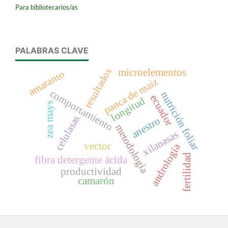
Para bibliotecarios/as
PALABRAS CLAVE
resultados
microelementos
amaranto
panca de maíz
comportamiento
nutrición foliar
ecuador
longitud
zea mays
celulasas
anestro
metodología
xilanasas
vector
andrología
fertilidad
fibra detergente ácida
productividad
camarón