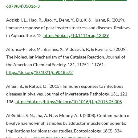
6879(84)05016-3
Adzigbli, L., Hao, R., Jiao, Y., Deng, Y., Du, X. & Huang, R. (2019).
Immune response of pearl oysters to stress and diseases. Reviews
in Aquaculture, 12.
https://doi.org/10.1111/raq.12329
Alfonso-Prieto, M., Biarnés, X., Vidossich, P., & Rovira, C. (2009).
The Molecular Mechanism of the Catalase Reaction. Journal of
the American Chemical Society, 131, 11751–11761.
https://doi.org/10.1021/ja9018572
Allam, B., & Raftos, D. (2015). Immune responses to infectious
diseases in bivalves. Journal of Invertebrate Pathology, 131, 121–
136.
https://doi.org/https://doi.org/10.1016/j.jip.2015.05.005
Al-Subiai, S. N., Jha, A. N., & Moody, A. J. (2008). Contamination of
bivalve haemolymph samples by adductor muscle components:
implications for biomarker studies. Ecotoxicology, 18(3), 334.