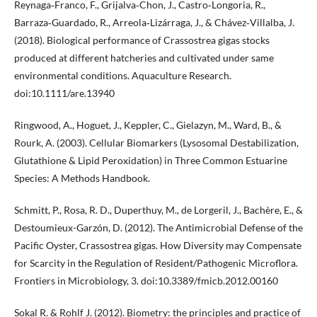
Reynaga‐Franco, F., Grijalva‐Chon, J., Castro‐Longoria, R.,
Barraza‐Guardado, R., Arreola‐Lizárraga, J., & Chávez‐Villalba, J.
(2018). Biological performance of Crassostrea gigas stocks
produced at different hatcheries and cultivated under same
environmental conditions. Aquaculture Research.
doi:10.1111/are.13940
Ringwood, A., Hoguet, J., Keppler, C., Gielazyn, M., Ward, B., &
Rourk, A. (2003). Cellular Biomarkers (Lysosomal Destabilization,
Glutathione & Lipid Peroxidation) in Three Common Estuarine
Species: A Methods Handbook.
Schmitt, P., Rosa, R. D., Duperthuy, M., de Lorgeril, J., Bachère, E., &
Destoumieux-Garzón, D. (2012). The Antimicrobial Defense of the
Pacific Oyster, Crassostrea gigas. How Diversity may Compensate
for Scarcity in the Regulation of Resident/Pathogenic Microflora.
Frontiers in Microbiology, 3. doi:10.3389/fmicb.2012.00160
Sokal R. & Rohlf J. (2012). Biometry: the principles and practice of