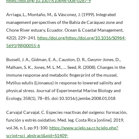
https://doi.org/10.1007/s10646-008-0287-9
Arriaga, L., Montaño, M., & Vásconez, J. (1999). Integrated
management perspectives of the Bahía de Caráquez zone and
Chone River estuary, Ecuador. Ocean & Coastal Management,
42(2), 229–241.
https://doi.org/https://doi.org/10.1016/S0964-
5691(98)00055-6
Bussell, J. A., Gidman, E. A., Causton, D. R., Gwynn-Jones, D.,
Malham, S. K., Jones, M. L. M., … Seed, R. (2008). Changes in the
immune response and metabolic fingerprint of the mussel,
Mytilus edulis (Linnaeus) in response to lowered salinity and
physical stress. Journal of Experimental Marine Biology and
Ecology, 358(1), 78–85. doi:10.1016/j.jembe.2008.01.018
Carvajal Carvajal, C. Especies reactivas del oxígeno: formación,
función y estrés oxidativo. Med. leg. Costa Rica [online]. 2019,
vol.36, n.1, pp.91-100.
https://www.scielo.sa.cr/scielo.php?
script=sci_abstract&pid=S1409-