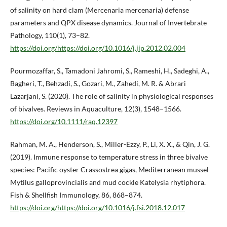
of salinity on hard clam (Mercenaria mercenaria) defense
parameters and QPX disease dynamics. Journal of Invertebrate
Pathology, 110(1), 73–82.
https://doi.org/https://doi.org/10.1016/j.jip.2012.02.004
Pourmozaffar, S., Tamadoni Jahromi, S., Rameshi, H., Sadeghi, A.,
Bagheri, T., Behzadi, S., Gozari, M., Zahedi, M. R. & Abrari
Lazarjani, S. (2020). The role of salinity in physiological responses
of bivalves. Reviews in Aquaculture, 12(3), 1548–1566.
https://doi.org/10.1111/raq.12397
Rahman, M. A., Henderson, S., Miller-Ezzy, P., Li, X. X., & Qin, J. G.
(2019). Immune response to temperature stress in three bivalve
species: Pacific oyster Crassostrea gigas, Mediterranean mussel
Mytilus galloprovincialis and mud cockle Katelysia rhytiphora.
Fish & Shellfish Immunology, 86, 868–874.
https://doi.org/https://doi.org/10.1016/j.fsi.2018.12.017