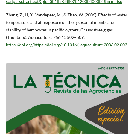
script=sci_arttext&pid=S0185-38802012000400004&nrm=iso
Zhang, Z., Li, X., Vandepeer, M., & Zhao, W. (2006). Effects of water
temperature and air exposure on the lysosomal membrane
stability of hemocytes in pacific oysters, Crassostrea gigas
(Thunberg). Aquaculture, 256(1), 502–509.
https://doi.org/https://doi.org/10.1016/j.aquaculture.2006.02.003