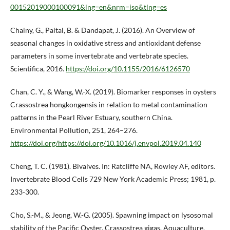
00152019000100091&lng=en&nrm=iso&tlng=es
Chainy, G., Paital, B. & Dandapat, J. (2016). An Overview of
seasonal changes in oxidative stress and antioxidant defense
parameters in some invertebrate and vertebrate species.
Scientifica, 2016.
https://doi.org/10.1155/2016/6126570
Chan, C. Y., & Wang, W.-X. (2019). Biomarker responses in oysters
Crassostrea hongkongensis in relation to metal contamination
patterns in the Pearl River Estuary, southern China.
Environmental Pollution, 251, 264–276.
https://doi.org/https://doi.org/10.1016/j.envpol.2019.04.140
Cheng, T. C. (1981). Bivalves. In: Ratcliffe NA, Rowley AF, editors.
Invertebrate Blood Cells 729 New York Academic Press; 1981, p.
233-300.
Cho, S.-M., & Jeong, W.-G. (2005). Spawning impact on lysosomal
stability of the Pacific Oyster, Crassostrea gigas. Aquaculture,