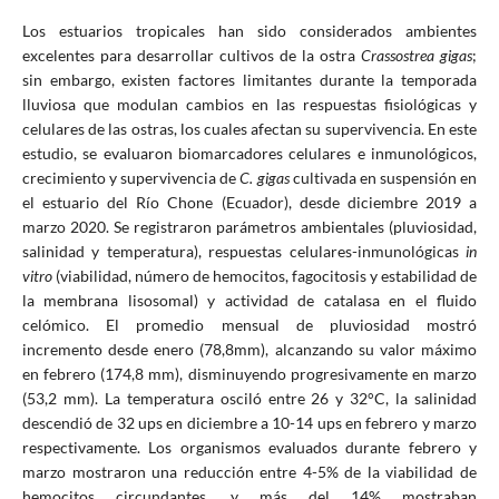
Los estuarios tropicales han sido considerados ambientes
excelentes para desarrollar cultivos de la ostra
Crassostrea gigas
;
sin embargo, existen factores limitantes durante la temporada
lluviosa que modulan cambios en las respuestas fisiológicas y
celulares de las ostras, los cuales afectan su supervivencia. En este
estudio, se evaluaron biomarcadores celulares e inmunológicos,
crecimiento y supervivencia de
C. gigas
cultivada en suspensión en
el estuario del Río Chone (Ecuador), desde diciembre 2019 a
marzo 2020. Se registraron parámetros ambientales (pluviosidad,
salinidad y temperatura), respuestas celulares-inmunológicas
in
vitro
(viabilidad, número de hemocitos, fagocitosis y estabilidad de
la membrana lisosomal) y actividad de catalasa en el fluido
celómico. El promedio mensual de pluviosidad mostró
incremento desde enero (78,8mm), alcanzando su valor máximo
en febrero (174,8 mm), disminuyendo progresivamente en marzo
(53,2 mm). La temperatura osciló entre 26 y 32°C, la salinidad
descendió de 32 ups en diciembre a 10-14 ups en febrero y marzo
respectivamente. Los organismos evaluados durante febrero y
marzo mostraron una reducción entre 4-5% de la viabilidad de
hemocitos circundantes, y más del 14% mostraban