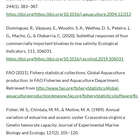
244(1), 383–387.
https://doi.org/https://doi.org/10.1016/j.aquaculture.2004.12.013
Domínguez, R., Vázquez, E., Woodin, S. A., Wethey, D. S., Peteiro, L.
G., Macho, G., & Olabarria, C. (2020). Sublethal responses of four
commercially important bivalves to low salinity. Ecological
Indicators, 111, 106031.
https://doi.org/https://doi.org/10.1016/j.ecolind.2019.106031
FAO (2021). Fishery statistical collections. Global Aquaculture
production. In FAO Fisheries and Aquaculture Department.
Retrieved from
http://www.fao.org/fishery/statistics/global-
aquacultureproduction/enwww.fao.org/fishery/statistics/software/fis
Fisher, W. S., Chintala, M. M., & Moline, M. A. (1989). Annual
variation of estuarine and oceanic oyster Crassostrea virginica
Gmelin hemocyte capacity. Journal of Experimental Marine
Biology and Ecology, 127(2), 105–120.