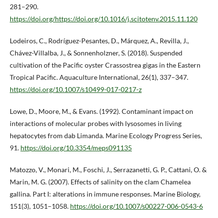
281–290.
https://doi.org/https://doi.org/10.1016/j.scitotenv.2015.11.120
Lodeiros, C., Rodríguez-Pesantes, D., Márquez, A., Revilla, J.,
Chávez-Villalba, J., & Sonnenholzner, S. (2018). Suspended
cultivation of the Pacific oyster Crassostrea gigas in the Eastern
Tropical Pacific. Aquaculture International, 26(1), 337–347.
https://doi.org/10.1007/s10499-017-0217-z
Lowe, D., Moore, M., & Evans. (1992). Contaminant impact on
interactions of molecular probes with lysosomes in living
hepatocytes from dab Limanda. Marine Ecology Progress Series,
91.
https://doi.org/10.3354/meps091135
Matozzo, V., Monari, M., Foschi, J., Serrazanetti, G. P., Cattani, O. &
Marin, M. G. (2007). Effects of salinity on the clam Chamelea
gallina. Part I: alterations in immune responses. Marine Biology,
151(3), 1051–1058.
https://doi.org/10.1007/s00227-006-0543-6