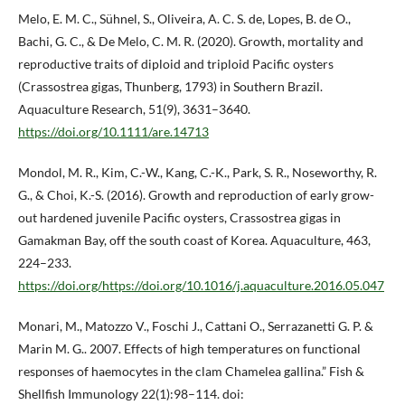
Melo, E. M. C., Sühnel, S., Oliveira, A. C. S. de, Lopes, B. de O.,
Bachi, G. C., & De Melo, C. M. R. (2020). Growth, mortality and
reproductive traits of diploid and triploid Pacific oysters
(Crassostrea gigas, Thunberg, 1793) in Southern Brazil.
Aquaculture Research, 51(9), 3631–3640.
https://doi.org/10.1111/are.14713
Mondol, M. R., Kim, C.-W., Kang, C.-K., Park, S. R., Noseworthy, R.
G., & Choi, K.-S. (2016). Growth and reproduction of early grow-
out hardened juvenile Pacific oysters, Crassostrea gigas in
Gamakman Bay, off the south coast of Korea. Aquaculture, 463,
224–233.
https://doi.org/https://doi.org/10.1016/j.aquaculture.2016.05.047
Monari, M., Matozzo V., Foschi J., Cattani O., Serrazanetti G. P. &
Marin M. G.. 2007. Effects of high temperatures on functional
responses of haemocytes in the clam Chamelea gallina.” Fish &
Shellfish Immunology 22(1):98–114. doi: