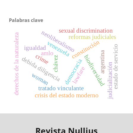
Palabras clave
sexual discrimination
neoliberalismo
derechos de la naturaleza
reformas judiciales
constitución
venezuela
estado de servicio
igualdad
argentina
amlo
crime
biodiversidad
chávez
debida diligencia
democracia
judicialización
lawfare
woman
tratado vinculante
crisis del estado moderno
Revista Nullius