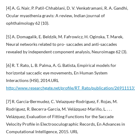
[4] A. G. Nair, P. Patil-Chhablani, D. V. Venkatramani, R. A. Gandhi,
Ocular myasthenia gravis: A review, Indian journal of
ophthalmology 62 (10).
[5] A. Domagalik, E. Beldzik, M. Fafrowicz, H. Oginska, T. Marek,
Neural networks related to pro- saccades and anti-saccades
revealed by independent component analysis, Neuroimage 62 (3).
[6] R. T. Rato, L. B. Palma, A. G. Batista, Empirical models for
horizontal saccadic eye movements, En Human System
Interactions (HSI), 2014.URL
http://www.researchgate.net/profile/RT_Rato/publication/269111
[7] R. Garcia-Bermudez, C. Velazquez-Rodriguez, F. Rojas, M.
Rodriguez, R. Becerra-García, M. Velázquez-Mariño, L. . . .
Velázquez, Evaluation of Fitting Functions for the Saccade
Velocity Profile in Electrooculographic Records, En Advances in
Computational Intelligence, 2015. URL