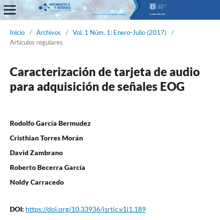
Informática y Sistemas
Inicio
/
Archivos
/
Vol. 1 Núm. 1: Enero-Julio (2017)
/
Artículos regulares
Caracterización de tarjeta de audio
para adquisición de señales EOG
Rodolfo García Bermudez
Cristhian Torres Morán
David Zambrano
Roberto Becerra García
Noldy Carracedo
DOI:
https://doi.org/10.33936/isrtic.v1i1.189