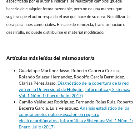
especificada por el autor e indicar si se realizaron cambios (puede
hacerlo de cualquier forma razonable, pero no de una manera que
sugiera que el autor respalda el uso que hace de su obra. No utilizar la
obra para fines comerciales. En caso de remezcla, transformación o
desarrollo, no puede distribuirse el material modificado.
Artículos más leídos del mismo autor/a
Guadalupe Martinez Jasso, Roberto Cabrera Correa,
Rolando Salazar Hernandez, Rodolfo García Bermúdez,
Clarisa Pérez Jasso,
Diagnóstico de la cobertura de la red
wifi en la Universidad de Holguín
,
Informática y Sistemas:
Vol. 1 Núm. 1: Enero-Julio (2017)
Camilo Velásquez Rodríguez, Fernando Rojas Ruiz, Roberto
Becerra García, Luis Velásquez,
Análisis estadístico de los
componenetes pulso y escalon en registro
electrocardiógrafos
,
Informática y Sistemas: Vol. 1 Núm. 1:
Enero-Julio (2017)