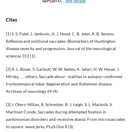
-
see details
Citas
[1] S. S. Patel, J. Jankovic, A. J. Hood, C. B. Jeter, A. B. Sereno,
Reflexive and volitional saccades: Biomarkers of Huntington
disease severity and progression, Journal of the neurological
sciences 313 (1).
[2] A. L. Boxer, S. Garbutt, W. W. Seeley, A. Jafari, H. W. Heuer, J.
Mirsky, . . . others, Saccade abnor- malities in autopsy-confirmed
frontotemporal lobar degeneration and Alzheimer disease.
Archives of neurology 69 (4).
[3] J. Otero-Millan, R. Schneider, R. J. Leigh, S. L. Macknik, S.
Martinez-Conde, Saccades during attempted fixation in
parkinsonian disorders and recessive ataxia: From microsaccades
to square- wave jerks, PLoS One 8 (3).