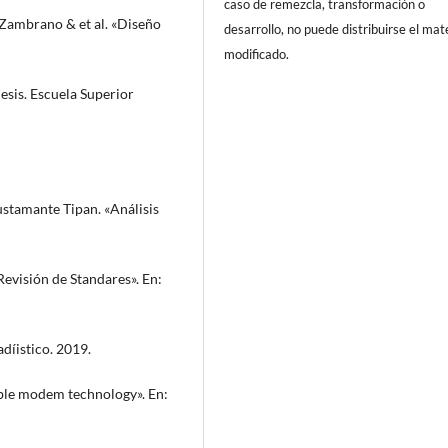
caso de remezcla, transformación o
Zambrano & et al. «Diseño
desarrollo, no puede distribuirse el mat
modificado.
thesis. Escuela Superior
stamante Tipan. «Análisis
evisión de Standares». En:
adíistico. 2019.
ble modem technology». En: