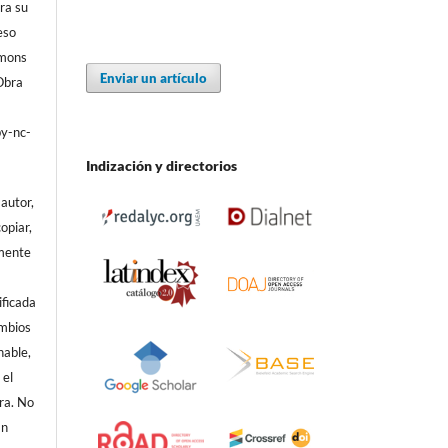
ra su
eso
mmons
Enviar un artículo
Obra
by-nc-
Indización y directorios
autor,
copiar,
amente
ificada
ambios
nable,
 el
ra. No
En