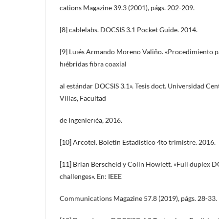
cations Magazine 39.3 (2001), págs. 202-209.
[8] cablelabs. DOCSIS 3.1 Pocket Guide. 2014.
[9] Luıés Armando Moreno Valiño. «Procedimiento pa
hıébridas fibra coaxial
al estándar DOCSIS 3.1». Tesis doct. Universidad Ce
Villas, Facultad
de Ingenierıéa, 2016.
[10] Arcotel. Boletin Estadistico 4to trimistre. 2016.
[11] Brian Berscheid y Colin Howlett. «Full duplex 
challenges». En: IEEE
Communications Magazine 57.8 (2019), págs. 28-33.