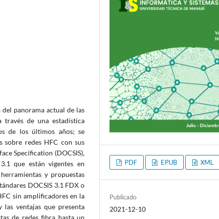
a del panorama actual de las
 través de una estadística
os de los últimos años; se
es sobre redes HFC con sus
face Specification (DOCSIS),
PDF
EPUB
XML
 3.1 que están vigentes en
, herramientas y propuestas
estándares DOCSIS 3.1 FDX o
 HFC sin amplificadores en la
Publicado
 las ventajas que presenta
2021-12-10
stas de redes fibra hasta un