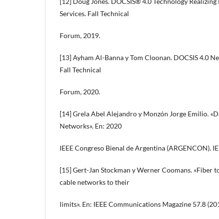
[12] Doug Jones. DOCSIS® 4.0 Technology Realizing
Services. Fall Technical
Forum, 2019.
[13] Ayham Al-Banna y Tom Cloonan. DOCSIS 4.0 Ne
Fall Technical
Forum, 2020.
[14] Grela Abel Alejandro y Monzón Jorge Emilio. «D
Networks». En: 2020
IEEE Congreso Bienal de Argentina (ARGENCON). IEEE
[15] Gert-Jan Stockman y Werner Coomans. «Fiber to 
cable networks to their
limits». En: IEEE Communications Magazine 57.8 (201