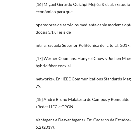
[16] Miguel Gerardo Quizhpi Mejıéa & et al. «Estudio 
económico para que
operadores de servicios mediante cable modems opte
docsis 3.1». Tesis de
mtría. Escuela Superior Politécnica del Litoral, 2017.
[17] Werner Coomans, Hungkei Chow y Jochen Maes. 
hybrid fiber coaxial
networks». En: IEEE Communications Standards Magaz
79.
[18] André Bruno Malatesta de Campos y Romualdo 
«Redes HFC e GPON:
Vantagens e Desvantagens». En: Caderno de Estudos
5.2 (2019).