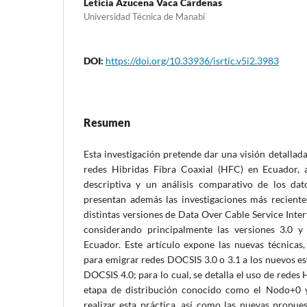
Leticia Azucena Vaca Cárdenas
Universidad Técnica de Manabí
DOI:
https://doi.org/10.33936/isrtic.v5i2.3983
Resumen
Esta investigación pretende dar una visión detallad
redes Hibridas Fibra Coaxial (HFC) en Ecuador, a
descriptiva y un análisis comparativo de los dat
presentan además las investigaciones más recient
distintas versiones de Data Over Cable Service Inter
considerando principalmente las versiones 3.0 y
Ecuador. Este artículo expone las nuevas técnicas
para emigrar redes DOCSIS 3.0 o 3.1 a los nuevos 
DOCSIS 4.0; para lo cual, se detalla el uso de redes
etapa de distribución conocido como el Nodo+0 y
realizar esta práctica, así como las nuevas propue