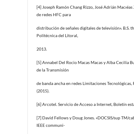
[4] Joseph Ramón Chang Rizzo, José Adrián Macıéas 
de redes HFC para
distribución de señales digitales de televisión». B.S. 
Politécnica del Litoral,
2013.
[5] Annabel Del Rocio Macas Macas y Alba Cecilia Bu
de la Transmisión
de banda ancha en redes Limitaciones Tecnológicas, R
(2015).
[6] Arcotel. Servicio de Acceso a Internet, Boletín est
[7] David Fellows y Doug Jones. «DOCSIS/sup TM/ca
IEEE communi-