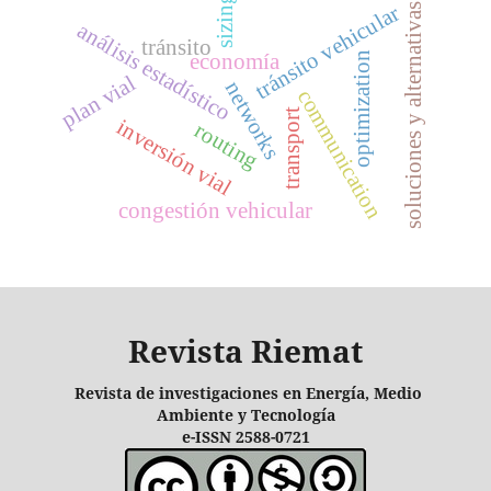
sizing
tránsito vehicular
soluciones y alternativas
análisis estadístico
tránsito
economía
optimization
plan vial
networks
communication
transport
inversión vial
routing
congestión vehicular
Revista Riemat
Revista de investigaciones en Energía, Medio
Ambiente y Tecnología
e-ISSN 2588-0721