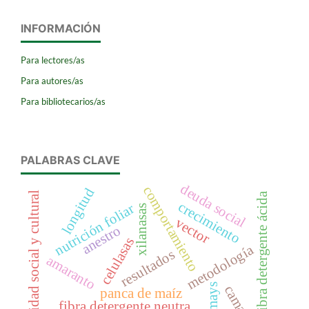
INFORMACIÓN
Para lectores/as
Para autores/as
Para bibliotecarios/as
PALABRAS CLAVE
deuda social
comportamiento
longitud
identidad social y cultural
fibra detergente ácida
crecimiento
nutrición foliar
xilanasas
vector
anestro
celulasas
metodología
resultados
amaranto
zea mays
camarón
panca de maíz
fibra detergente neutra