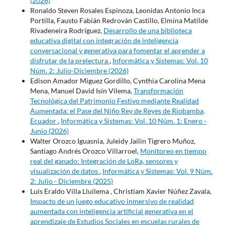
(2026)
Ronaldo Steven Rosales Espinoza, Leonidas Antonio Inca
Portilla, Fausto Fabián Redrován Castillo, Elmina Matilde
Rivadeneira Rodríguez,
Desarrollo de una biblioteca
educativa digital con integración de inteligencia
conversacional y generativa para fomentar el aprender a
disfrutar de la prelectura
,
Informática y Sistemas: Vol. 10
Núm. 2: Julio-Diciembre (2026)
Edison Amador Miguez Gordillo, Cynthia Carolina Mena
Mena, Manuel David Isín Vilema,
Transformación
Tecnológica del Patrimonio Festivo mediante Realidad
Aumentada: el Pase del Niño Rey de Reyes de Riobamba,
Ecuador
,
Informática y Sistemas: Vol. 10 Núm. 1: Enero -
Junio (2026)
Walter Orozco Iguasnia, Juleidy Jailin Tigrero Muñoz,
Santiago Andrés Orozco Villarroel,
Monitoreo en tiempo
real del ganado: Integración de LoRa, sensores y
visualización de datos
,
Informática y Sistemas: Vol. 9 Núm.
2: Julio - Diciembre (2025)
Luis Eraldo Villa Lluilema , Christiam Xavier Núñez Zavala,
Impacto de un juego educativo inmersivo de realidad
aumentada con inteligencia artificial generativa en el
aprendizaje de Estudios Sociales en escuelas rurales de