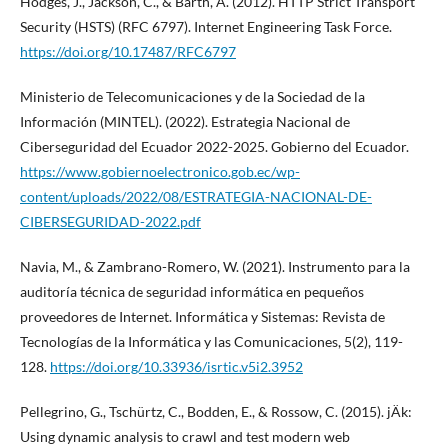
Hodges, J., Jackson, C., & Barth, A. (2012). HTTP Strict Transport
Security (HSTS) (RFC 6797). Internet Engineering Task Force.
https://doi.org/10.17487/RFC6797
Ministerio de Telecomunicaciones y de la Sociedad de la
Información (MINTEL). (2022). Estrategia Nacional de
Ciberseguridad del Ecuador 2022-2025. Gobierno del Ecuador.
https://www.gobiernoelectronico.gob.ec/wp-
content/uploads/2022/08/ESTRATEGIA-NACIONAL-DE-
CIBERSEGURIDAD-2022.pdf
Navia, M., & Zambrano-Romero, W. (2021). Instrumento para la
auditoría técnica de seguridad informática en pequeños
proveedores de Internet. Informática y Sistemas: Revista de
Tecnologías de la Informática y las Comunicaciones, 5(2), 119-
128.
https://doi.org/10.33936/isrtic.v5i2.3952
Pellegrino, G., Tschürtz, C., Bodden, E., & Rossow, C. (2015). jÄk:
Using dynamic analysis to crawl and test modern web