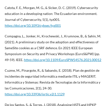
Catota, F. E., Morgan, M. G., & Sicker, D. C. (2019). Cybersecurity
education in a developing nation: The Ecuadorian environment.
Journal of Cybersecurity, 5(1), tyz001.
https://doi.org/10.1093/cybsec/tyz001
Compagna, L., Jonker, H., Krochewski, J., Krumnow, B., & Sahin, M.
(2021). A preliminary study on the adoption and effectiveness of
SameSite cookies as a CSRF defence. En 2021 IEEE European
Symposium on Security and Privacy Workshops (EuroS&PW) (pp.
49-59). IEEE.
https://doi.org/10.1109/EuroSPW54576.2021.00012
Cuzme, M., Pinargote, R., & Sabando, E. (2018). Plan de gestión de
incidentes de seguridad informática mediante ITIL y MAGERIT.
Informática y Sistemas: Revista de Tecnologías de la Informática y
las Comunicaciones, 2(1), 24-30.
https://doi.org/10.33936/isrtic.v2i1.1129
De los Santos, S., & Torres, J. (2018). Analysing HSTS and HPKP