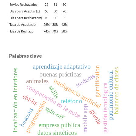
Envíos Rechazados
29
31
30
Días para Aceptar (x̄)
60
50
70
Días para Rechazar (x̄)
10
7
5
Tasa de Aceptación
26%
30%
42%
Tasa de Rechazo
74%
70%
58%
Palabras clave
aprendizaje adaptativo
gamification
balanceo de clases
localización en interiores
patrimonio cultural
buenas prácticas
students
inteligencia artificial
animales
gestión tecnológica
computación en la nube
skills
ebt-hs
teléfono
programación
mobile app
spin-off
beacons
granja
empresa pública
datos sintéticos