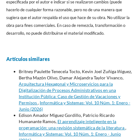
especificada por el autor e indicar si se realizaron cambios (puede
hacerlo de cualquier forma razonable, pero no de una manera que
sugiera que el autor respalda el uso que hace de su obra. No utilizar la
obra para fines comerciales. En caso de remezcla, transformación o
desarrollo, no puede distribuirse el material modificado.
Artículos similares
Britney Paulette Tenecela Tocto, Kevin Joel Zuñiga Iñiguez,
Bertha Mazón Olivo, Damar Alejandra Taylor Vivanco,
Arquitectura Hexagonal y Microservicios para la
Digitalización de Procesos Administrativos en una
Institución Pública: Caso de Gestión de Vacaciones y
Permisos
,
Informática y Sistemas: Vol. 10 Núm. 1: Enero -
Junio (2026)
Edison Amador Miguez Gordillo, Patricio Ricardo
Humanante Ramos,
El aprendizaje inteligente en la
programación: una revisión sistemática de la literatura
,
Informática y Sistemas: Vol. 10 Núm. 1: Enero - Junio