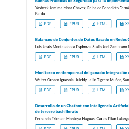
Buenas Prácticas de Seguridad para la Implementac
Yasbeck Jemima Mora Chavez, Reinaldo Benedicto Fernán
Pardo
PDF
EPUB
HTML
X
Balanceo de Conjuntos de Datos Basado en Redes G
Luis Jesús Montesdeoca Espinoza, Stalin Joel Zambrano R
PDF
EPUB
HTML
X
Monitoreo en tiempo real del ganado: Integración d
Walter Orozco Iguasnia, Juleidy Jailin Tigrero Muñoz, Sa
PDF
EPUB
HTML
X
Desarrollo de un Chatbot con Inteligencia Artifici
de tercero bachillerato
Fernando Ericsson Montoya Naguas, Carlos Elian Lalangui
PDF
EPUB
HTML
X