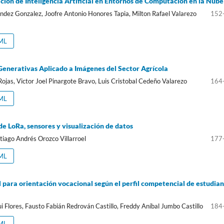
ión de Inteligencia Artificial en Entornos de Computación en la Nube
dez Gonzalez, Joofre Antonio Honores Tapia, Milton Rafael Valarezo
152
ML
enerativas Aplicado a Imágenes del Sector Agrícola
ojas, Victor Joel Pinargote Bravo, Luis Cristobal Cedeño Valarezo
164
ML
e LoRa, sensores y visualización de datos
ntiago Andrés Orozco Villarroel
177
ML
al para orientación vocacional según el perfil competencial de estudia
 Flores, Fausto Fabián Redrován Castillo, Freddy Aníbal Jumbo Castillo
184
ML