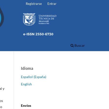
Registrarse
Entrar
Buscar
Idioma
Español (España)
English
l y
os
Envios
do