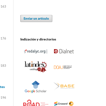
-163
Enviar un artículo
-176
Indización y directorios
-183
ntes
-196