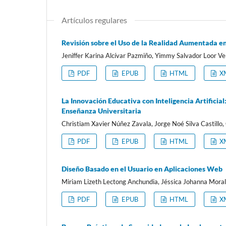
Artículos regulares
Revisión sobre el Uso de la Realidad Aumentada en
Jeniffer Karina Alcívar Pazmiño, Yimmy Salvador Loor Ve
PDF
EPUB
HTML
X
La Innovación Educativa con Inteligencia Artificia
Enseñanza Universitaria
Christiam Xavier Núñez Zavala, Jorge Noé Silva Castillo
PDF
EPUB
HTML
X
Diseño Basado en el Usuario en Aplicaciones Web
Miriam Lizeth Lectong Anchundia, Jéssica Johanna Morale
PDF
EPUB
HTML
X