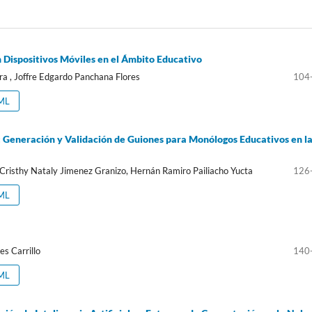
 Dispositivos Móviles en el Ámbito Educativo
ra , Joffre Edgardo Panchana Flores
104
ML
l: Generación y Validación de Guiones para Monólogos Educativos en l
, Cristhy Nataly Jimenez Granizo, Hernán Ramiro Pailiacho Yucta
126
ML
s Carrillo
140
ML