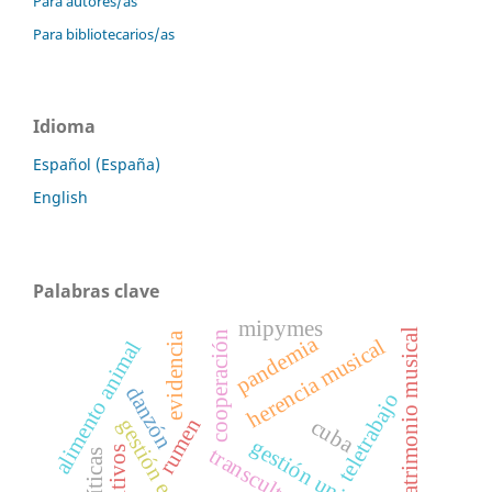
Para autores/as
Para bibliotecarios/as
Idioma
Español (España)
English
Palabras clave
mipymes
patrimonio musical
cooperación
evidencia
pandemia
herencia musical
alimento animal
danzón
teletrabajo
rumen
cuba
transculturación
aditivos
políticas