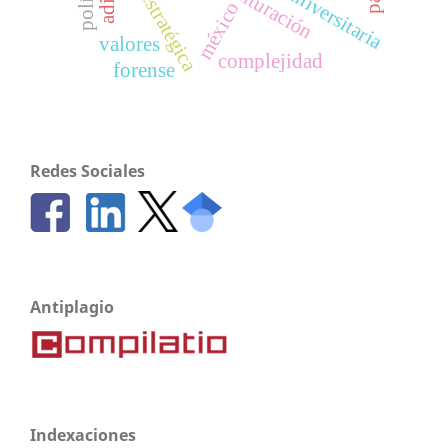
gestión estratégica
gestión universitaria
méxico
valores
complejidad
forense
Redes Sociales
Antiplagio
Indexaciones