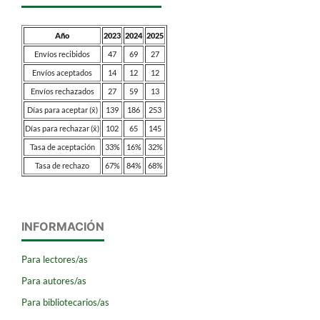
Año
2023
2024
2025
Envíos recibidos
47
69
27
Envíos aceptados
14
12
12
Envíos rechazados
27
59
13
Días para aceptar (x̄)
139
186
253
Días para rechazar (x̄)
102
65
145
Tasa de aceptación
33%
16%
32%
Tasa de rechazo
67%
84%
68%
INFORMACIÓN
Para lectores/as
Para autores/as
Para bibliotecarios/as