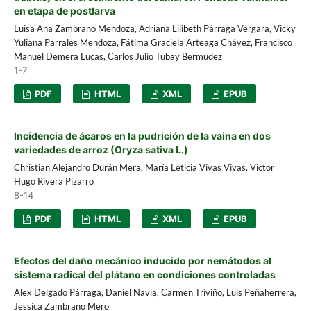
en etapa de postlarva
Luisa Ana Zambrano Mendoza, Adriana Lilibeth Párraga Vergara, Vicky
Yuliana Parrales Mendoza, Fátima Graciela Arteaga Chávez, Francisco
Manuel Demera Lucas, Carlos Julio Tubay Bermudez
1-7
PDF
HTML
XML
EPUB
Incidencia de ácaros en la pudrición de la vaina en dos
variedades de arroz (Oryza sativa L.)
Christian Alejandro Durán Mera, María Leticia Vivas Vivas, Victor
Hugo Rivera Pizarro
8-14
PDF
HTML
XML
EPUB
Efectos del daño mecánico inducido por nemátodos al
sistema radical del plátano en condiciones controladas
Alex Delgado Párraga, Daniel Navia, Carmen Triviño, Luis Peñaherrera,
Jessica Zambrano Mero