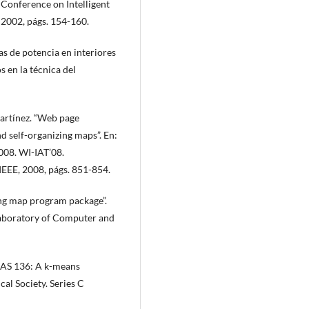
 Conference on Intelligent
 2002, págs. 154-160.
s de potencia en interiores
s en la técnica del
Martínez. “Web page
nd self-organizing maps”. En:
008. WI-IAT’08.
IEEE, 2008, págs. 851-854.
ing map program package”.
Laboratory of Computer and
 AS 136: A k-means
cal Society. Series C