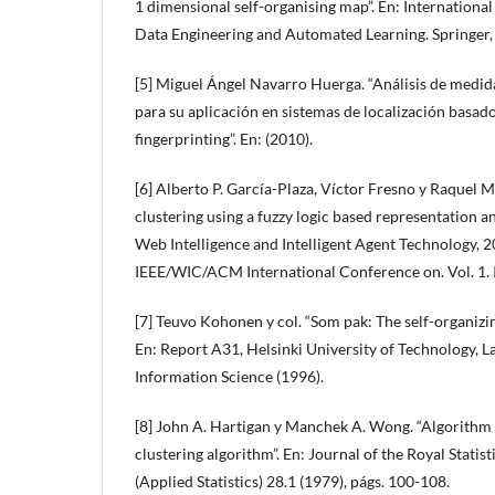
1 dimensional self-organising map”. En: International
Data Engineering and Automated Learning. Springer,
[5] Miguel Ángel Navarro Huerga. “Análisis de medida
para su aplicación en sistemas de localización basado
fingerprinting”. En: (2010).
[6] Alberto P. García-Plaza, Víctor Fresno y Raquel 
clustering using a fuzzy logic based representation a
Web Intelligence and Intelligent Agent Technology, 2
IEEE/WIC/ACM International Conference on. Vol. 1. 
[7] Teuvo Kohonen y col. “Som pak: The self-organiz
En: Report A31, Helsinki University of Technology, 
Information Science (1996).
[8] John A. Hartigan y Manchek A. Wong. “Algorithm
clustering algorithm”. En: Journal of the Royal Statisti
(Applied Statistics) 28.1 (1979), págs. 100-108.