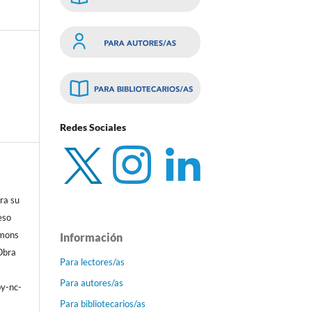
Redes Sociales
ra su
eso
mmons
Información
Obra
Para lectores/as
Para autores/as
by-nc-
Para bibliotecarios/as