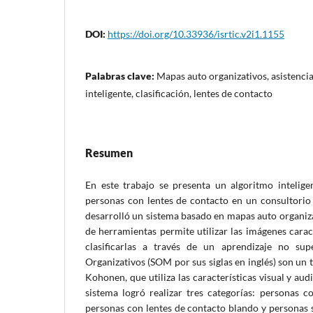
DOI:
https://doi.org/10.33936/isrtic.v2i1.1155
Palabras clave:
Mapas auto organizativos, asistenci
inteligente, clasificación, lentes de contacto
Resumen
En este trabajo se presenta un algoritmo inteligen
personas con lentes de contacto en un consultorio
desarrolló un sistema basado en mapas auto organiz
de herramientas permite utilizar las imágenes caract
clasificarlas a través de un aprendizaje no su
Organizativos (SOM por sus siglas en inglés) son un 
Kohonen, que utiliza las características visual y au
sistema logró realizar tres categorías: personas c
personas con lentes de contacto blando y personas si