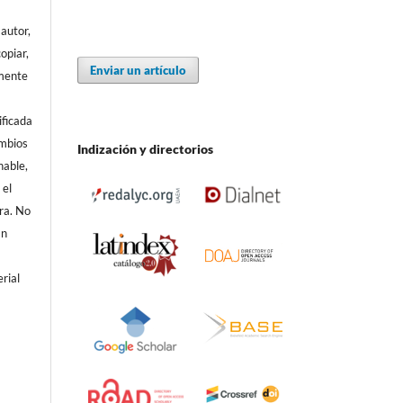
autor,
copiar,
Enviar un artículo
amente
ificada
ambios
Indización y directorios
nable,
 el
ra. No
En
erial