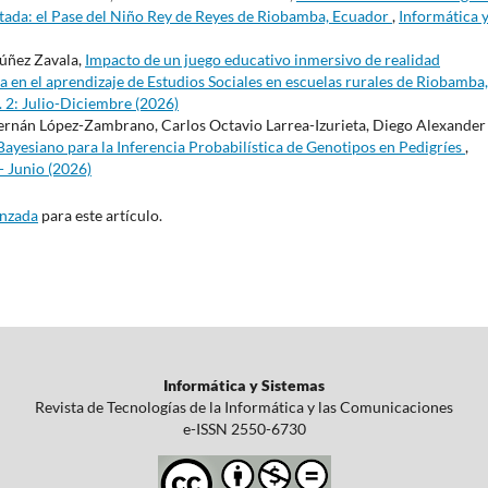
ada: el Pase del Niño Rey de Reyes de Riobamba, Ecuador
,
Informática 
Núñez Zavala,
Impacto de un juego educativo inmersivo de realidad
va en el aprendizaje de Estudios Sociales en escuelas rurales de Riobamba,
. 2: Julio-Diciembre (2026)
rnán López-Zambrano, Carlos Octavio Larrea-Izurieta, Diego Alexander
yesiano para la Inferencia Probabilística de Genotipos en Pedigríes
,
- Junio (2026)
anzada
para este artículo.
Informática y Sistemas
Revista de Tecnologías de la Informática y las Comunicaciones
e-ISSN 2550-6730