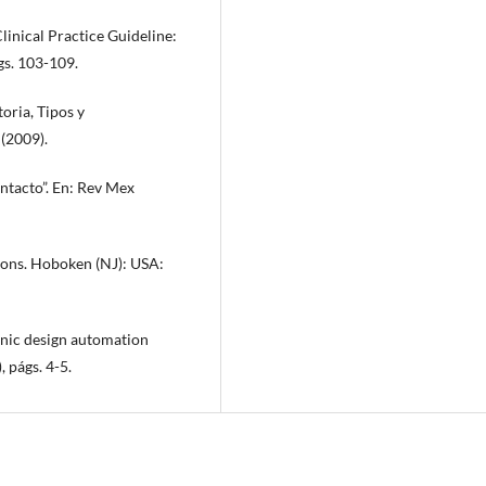
inical Practice Guideline:
ágs. 103-109.
oria, Tipos y
(2009).
ontacto”. En: Rev Mex
ions. Hoboken (NJ): USA:
onic design automation
 págs. 4-5.