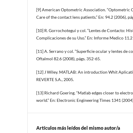
[9] American Optometric Association. “Optometric Cl
Care of the contact lens patients.” En: 94.2 (2006), p
[10] R. Gorrochotegui y col. “Lentes de Contacto: Hist
Complicaciones de su Uso.” En: Informe Medico 11.2 
[11] A. Serrano y col. “Superficie ocular y lentes de c
Oftalmol 82.6 (2008), págs. 352-65.
[12] J Wiley. MATLAB: An introduction Whit Aplicat
REVERTE S.A., 2005.
[13] Richard Goering. “Matlab edges closer to electr
world.” En: Electronic Engineering Times 1341 (2004),
Artículos más leídos del mismo autor/a