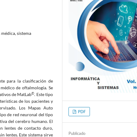
a médica, sistema
te para la clasificación de
 médico de oftalmología. Se
©
ativos de MatLab
. Este tipo
erísticas de los pacientes y
pervisado. Los Mapas Auto
PDF
tipo de red neuronal del tipo
ditiva del cerebro humano. El
on lentes de contacto duro,
Publicado
n lentes. Este sistema sirve