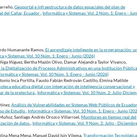
Carreño,
Geoportal e infraestructura de datos espaciales del plan de
ial del Cañar, Ecuador
,
Informática y Sistemas: Vol. 2 Núm. 1: Enero - Jun
cardo Humanante Ramos,
El aprendizaje inteligente en la programación: u
ca y Sistemas: Vol. 10 Núm. 1: Enero - Junio (2026)
uñiga Iñiguez, Bertha Mazón Olivo, Damar Alejandra Taylor Vivanco,
la Digitalización de Procesos Administrativos en una Institución Pública
formática y Sistemas: Vol. 10 Núm. 1: Enero - Junio (2026)
onio Inca Portilla, Fausto Fabián Redrován Castillo, Elmina Matilde
ioteca educativa digital con integración de inteligencia conversacional y
ar de la prelectura
,
Informática y Sistemas: Vol. 10 Núm. 2: Julio-Dicie
tínez,
Análisis de Vulnerabilidades en Sistemas Web Públicos de Ecuado
so de Estudio
,
Informática y Sistemas: Vol. 10 Núm. 1: Enero - Junio (20
o Muñoz, Santiago Andrés Orozco Villarroel,
Monitoreo en tiempo real del
lización de datos
,
Informática y Sistemas: Vol. 9 Núm. 2: Julio - Diciembr
lina Mena Mena, Manuel David Isín Vilema,
Transformación Tecnológica