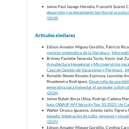
Jaime Paul Sayago Heredia, Franyelit Suárez 
desarrollo y ordenamiento territorial provinc
(2018)
Artículos similares
Edison Amador Miguez Gordillo, Patricio Ri
revisión sistemática de la literatura
,
Informáti
Britney Paulette Tenecela Tocto, Kevin Joel Z
Arquitectura Hexagonal y Microservicios para 
Caso de Gestión de Vacaciones y Permisos
,
In
Ronaldo Steven Rosales Espinoza, Leonidas Ant
Rivadeneira Rodríguez,
Desarrollo de una bibl
generativa para fomentar el aprender a disfrut
(2026)
Jaime Rubén Borja Ulloa, Rodrigo Cadena Mar
bajo OWASP API Security Top 10:2023: Un Ca
Walter Orozco Iguasnia, Juleidy Jailin Tigrer
ganado: Integración de LoRa, sensores y visua
(2025)
Edison Amador Miguez Gordillo, Cynthia Caro